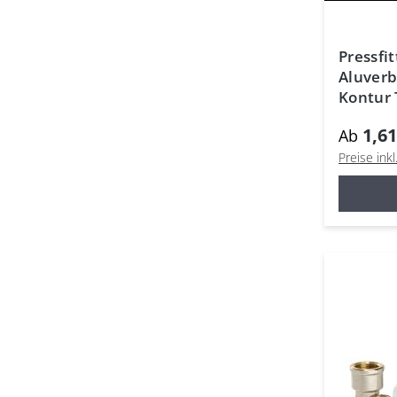
Pressfi
Aluver
Kontur 
Mehrsc
1,61
Ab
Preise ink