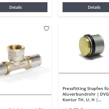
Details
Details
Pressfitting Stopfen fü
Aluverbundrohr | DV
Kontur TH, U, H |
Mehrschichtrohr