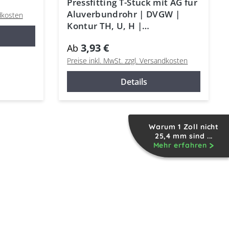
Pressfitting T-Stück mit AG für
Aluverbundrohr | DVGW |
ndkosten
Kontur TH, U, H |
Mehrschichtrohr
3,93 €
Ab
Preise inkl. MwSt. zzgl. Versandkosten
Details
Warum 1 Zoll nicht
25,4 mm sind ...
Mehr erfahren