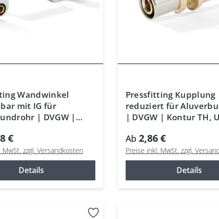
tting Wandwinkel
Pressfitting Kupplung
bar mit IG für
reduziert für Aluverb
bundrohr | DVGW |
| DVGW | Kontur TH, U
TH, U, H
Mehrschichtrohr
8 €
2,86 €
Ab
l. MwSt. zzgl. Versandkosten
Preise inkl. MwSt. zzgl. Versa
Details
Details