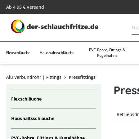
springen
Zur Hauptnavigation springen
Ab 4,95 € Versand
PVC-Rohre, Fittings &
Flexschläuche
Haushaltsschläuche
Kugelhähne
Alu Verbundrohr | Fittings
Pressfittings
Pres
Flexschläuche
Betriebsd
Haushaltsschläuche
PVC-Rohre, Fittings & Kugelhähne