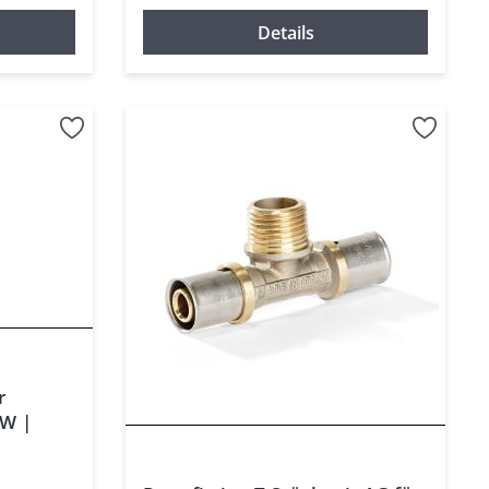
Details
r
GW |