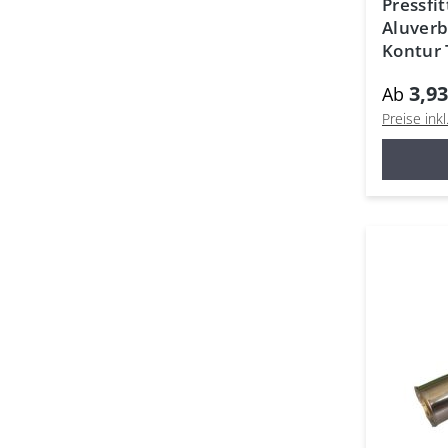
Pressfit
Aluver
Kontur 
Mehrsc
3,93
Ab
Preise ink