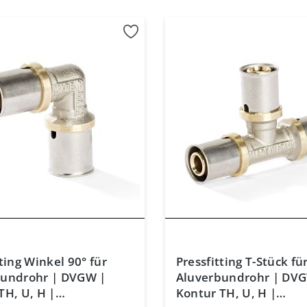
ting Winkel 90° für
Pressfitting T-Stück fü
bundrohr | DVGW |
Aluverbundrohr | DV
TH, U, H |
Kontur TH, U, H |