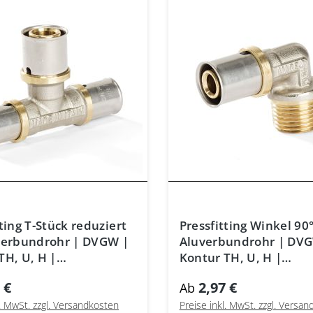
ting T-Stück reduziert
Pressfitting Winkel 90
verbundrohr | DVGW |
Aluverbundrohr | DV
TH, U, H |
Kontur TH, U, H |
hichtverbundrohr
Mehrschichtrohr
 €
2,97 €
Ab
l. MwSt. zzgl. Versandkosten
Preise inkl. MwSt. zzgl. Versa