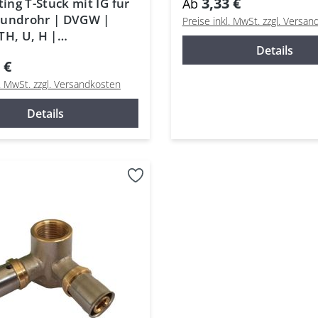
3,33 €
ting T-Stück mit IG für
Ab
bundrohr | DVGW |
Preise inkl. MwSt. zzgl. Versa
TH, U, H |
Details
hichtrohr
 €
l. MwSt. zzgl. Versandkosten
Details