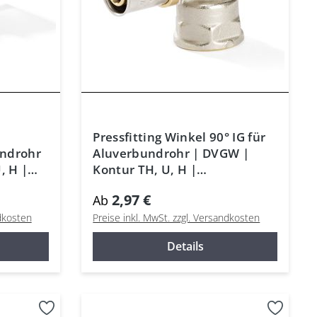
Pressfitting Winkel 90° IG für
undrohr
Aluverbundrohr | DVGW |
, H |
Kontur TH, U, H |
Mehrschichtrohr
2,97 €
Ab
ndkosten
Preise inkl. MwSt. zzgl. Versandkosten
Details