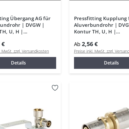
tting Übergang AG für
Pressfitting Kupplung 
bundrohr | DVGW |
Aluverbundrohr | DV
TH, U, H |
Kontur TH, U, H |
hichtverbundrohr
Mehrschichtrohr
 €
2,56 €
Ab
l. MwSt. zzgl. Versandkosten
Preise inkl. MwSt. zzgl. Versa
Details
Details