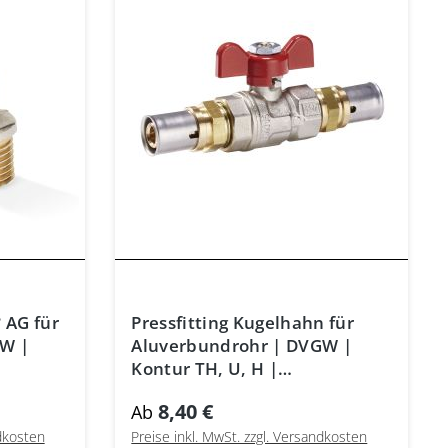
° AG für
Pressfitting Kugelhahn für
GW |
Aluverbundrohr | DVGW |
Kontur TH, U, H |
Mehrschichtrohr
8,40 €
Ab
ndkosten
Preise inkl. MwSt. zzgl. Versandkosten