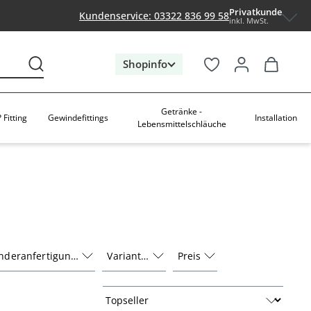
Privatkunde
Kundenservice: 03322 836 99 58
inkl. MwSt.
Shopinfo
Getränke -
 Fitting
Gewindefittings
Installation
Lebensmittelschläuche
nderanfertigung
Variante
Preis