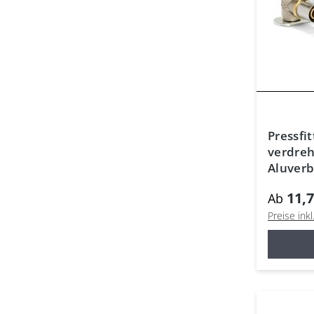
Pressfi
verdreh
Aluver
Kontur 
11,7
Ab
Preise ink