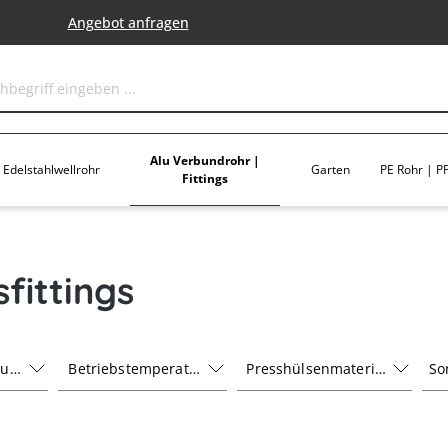
Angebot anfragen
Alu Verbundrohr |
Edelstahlwellrohr
Garten
PE Rohr | PP
Fittings
sfittings
ruck
Betriebstemperatur
Presshülsenmaterial
So