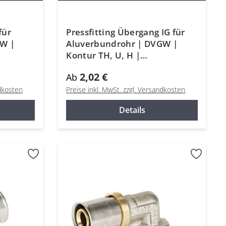
für
Pressfitting Übergang IG für
GW |
Aluverbundrohr | DVGW |
Kontur TH, U, H |
Mehrschichtrohr
2,02 €
Ab
ndkosten
Preise inkl. MwSt. zzgl. Versandkosten
Details