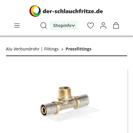
alt springen
Shopinfo
Alu Verbundrohr | Fittings
Pressfittings
Bildergalerie überspringen