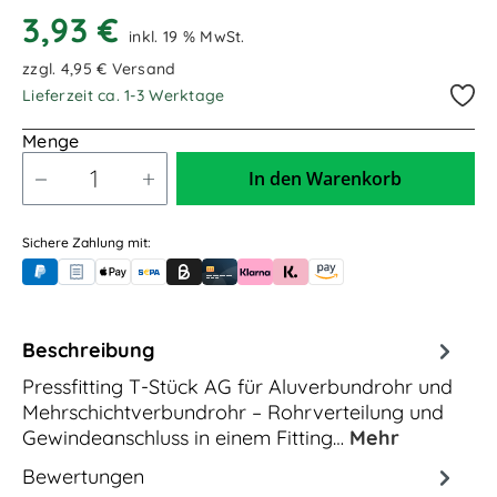
3,93 €
inkl. 19 % MwSt.
zzgl. 4,95 € Versand
Lieferzeit ca. 1-3 Werktage
Menge
In den Warenkorb
Sichere Zahlung mit:
PayPal
Rechnungskauf (für Behörden)
Apple Pay
Banküberweisung (vorab)
Rechnungskauf (Billie)
Kreditkarte
Rechnung oder Ratenkauf (Klarna)
Sofortüberweisung (Klarna)
Amazon Pay
Beschreibung
Pressfitting T-Stück AG für Aluverbundrohr und
Mehrschichtverbundrohr – Rohrverteilung und
Gewindeanschluss in einem Fitting…
Mehr
Bewertungen