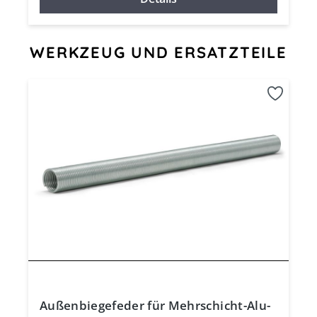
Produktgalerie überspringen
WERKZEUG UND ERSATZTEILE
Außenbiegefeder für Mehrschicht-Alu-