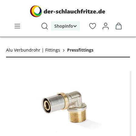
alt springen
Shopinfo
Alu Verbundrohr | Fittings
Pressfittings
Bildergalerie überspringen