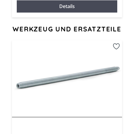
Details
Produktgalerie überspringen
WERKZEUG UND ERSATZTEILE