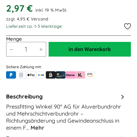
2,97 €
inkl. 19 % MwSt.
zzgl. 4,95 € Versand
Lieferzeit ca. 1-3 Werktage
Menge
In den Warenkorb
Sichere Zahlung mit:
PayPal
Rechnungskauf (für Behörden)
Apple Pay
Banküberweisung (vorab)
Rechnungskauf (Billie)
Kreditkarte
Rechnung oder Ratenkauf (Klarna)
Sofortüberweisung (Klarna)
Amazon Pay
Beschreibung
Pressfitting Winkel 90° AG für Aluverbundrohr
und Mehrschichtverbundrohr –
Richtungsänderung und Gewindeanschluss in
einem F…
Mehr