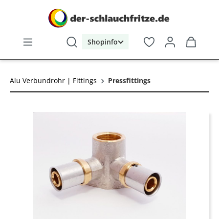
alt springen
Shopinfo
Alu Verbundrohr | Fittings
Pressfittings
Bildergalerie überspringen