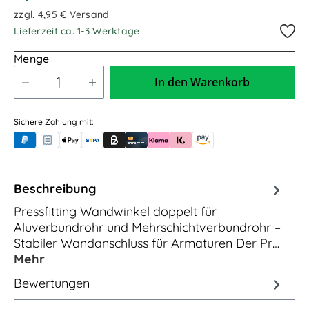
zzgl. 4,95 € Versand
Lieferzeit ca. 1-3 Werktage
Menge
In den Warenkorb
Sichere Zahlung mit:
PayPal
Rechnungskauf (für Behörden)
Apple Pay
Banküberweisung (vorab)
Rechnungskauf (Billie)
Kreditkarte
Rechnung oder Ratenkauf (Klarna)
Sofortüberweisung (Klarna)
Amazon Pay
Beschreibung
Pressfitting Wandwinkel doppelt für
Aluverbundrohr und Mehrschichtverbundrohr –
Stabiler Wandanschluss für Armaturen Der Pr…
Mehr
Bewertungen