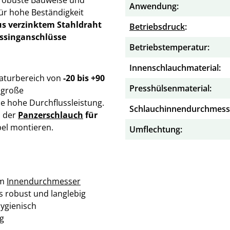
Anwendung:
ür hohe Beständigkeit
s verzinktem Stahldraht
Betriebsdruck
:
ssinganschlüsse
Betriebstemperatur:
Innenschlauchmaterial:
turbereich von
-20 bis +90
Presshülsenmaterial:
r große
e hohe Durchflussleistung.
Schlauchinnendurchmess
h der
Panzerschlauch
für
ibel montieren.
Umflechtung:
mm
Innendurchmesser
 robust und langlebig
ygienisch
g