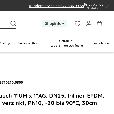
Privatkunde
Kundenservice: 03322 836 99 58
inkl. MwSt.
Shopinfo
Getränke -
 Fitting
Gewindefittings
Installation
Lebensmittelschläuche
5710210.0300
auch 1"ÜM x 1"AG, DN25, Inliner EPDM,
 verzinkt, PN10, -20 bis 90°C, 30cm