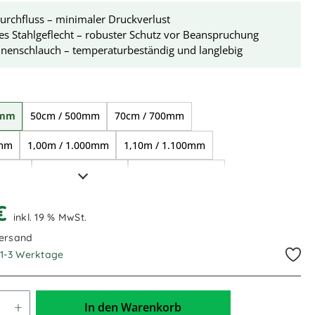
urchfluss – minimaler Druckverlust
es Stahlgeflecht – robuster Schutz vor Beanspruchung
nenschlauch – temperaturbeständig und langlebig
ählen
0mm
50cm / 500mm
70cm / 700mm
0mm
1,00m / 1.000mm
1,10m / 1.100mm
500mm
2,00m / 2.000mm
3,50m / 3.500mm
000mm
5,00m / 5.000mm
 €
inkl. 19 % MwSt.
Versand
. 1-3 Werktage
In den Warenkorb