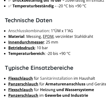
✅
Druckbeständig bis 10 bar
– zuverlässig im Einsatz
✅
Temperaturbeständig
– -20 °C bis +90 °C
Technische Daten
Anschlusskombination
: 1"ÜM x 1"AG
Material
: Messing,
EPDM
, verzinkter Stahldraht
Innendurchmesser
: 25 mm
Betriebsdruck
: 10 bar
Temperaturbereich
: -20 bis +90 °C
Typische Einsatzbereiche
Flexschlauch
für
Sanitärinstallation
im Haushalt
Panzerschlauch
für
Armaturenanschluss
und Gerät
Flexschlauch
für
Heizung
und Wassersysteme
Panzerschlauch
im
Gewerbe und Industrie