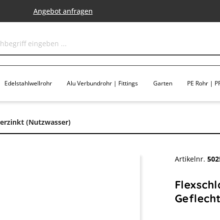
Angebot anfragen
Edelstahlwellrohr
Alu Verbundrohr | Fittings
Garten
PE Rohr | PP
verzinkt (Nutzwasser)
Artikelnr.
502
Flexschl
Geflecht