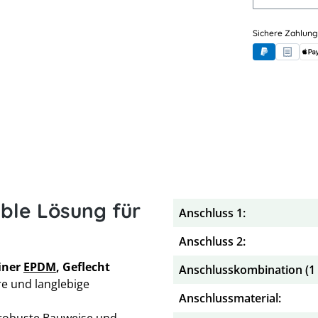
Sichere Zahlung
PayPal
Rechnung
App
ible Lösung für
Anschluss 1:
Anschluss 2:
liner
EPDM
, Geflecht
Anschlusskombination (1 x
ere und langlebige
Anschlussmaterial:
 robuste Bauweise und