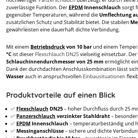
zuverlässige Funktion. Der
EPDM
Innenschlauch
sorgt f
gegenüber Temperaturen, während die
Umflechtung au
zusätzlichen Schutz und Stabilität bietet. Die stabilen
Me
gewährleisten eine dauerhaft dichte Verbindung.
Mit einem
Betriebsdruck
von 10 bar
und einem Tempera
°C
ist dieser
Flexschlauch DN25
vielseitig einsetzbar. De
Schlauchinnendurchmesser von 25 mm
ermöglicht ein
Dank der durchdachten Anschlusskombination lässt sic
Wasser
auch in anspruchsvollen
Einbausituationen
flex
Produktvorteile auf einen Blick
✅
Flexschlauch
DN25
– hoher Durchfluss durch 25 
✅
Panzerschlauch
verzinkter Stahldraht
– besonders
✅
EPDM
Innenschlauch
– temperaturbeständig und h
✅
Messinganschlüsse
– sichere und dichte Verbindun