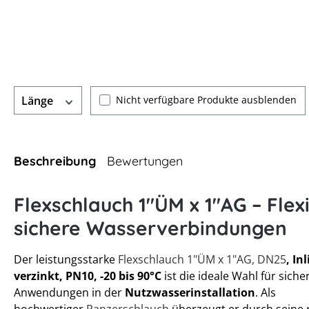
Nicht verfügbare Produkte ausblenden
Länge
Beschreibung
Bewertungen
Flexschlauch 1"ÜM x 1"AG – Flex
sichere Wasserverbindungen
Der leistungsstarke
Flexschlauch 1"ÜM x 1"AG, DN25
, In
verzinkt, PN10, -20 bis 90°C
ist die ideale Wahl für sich
Anwendungen in der
Nutzwasserinstallation
. Als
hochwertiger
Panzerschlauch
überzeugt er durch seine