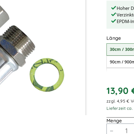
Hoher D
Verzinkt
EPDM-In
ausw
Länge
30cm / 30
90cm / 90
1,50m / 1.
4,00m / 4.
13,90
zzgl. 4,95 € 
Lieferzeit ca
Menge