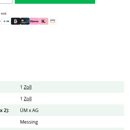
 mit:
skauf (für Behörden)
le Pay
Banküberweisung (vorab)
Rechnungskauf (Billie)
Kreditkarte
Rechnung oder Ratenkauf (Klarna)
Sofortüberweisung (Klarna)
Amazon Pay
1
Zoll
1
Zoll
 2):
ÜM x AG
Messing