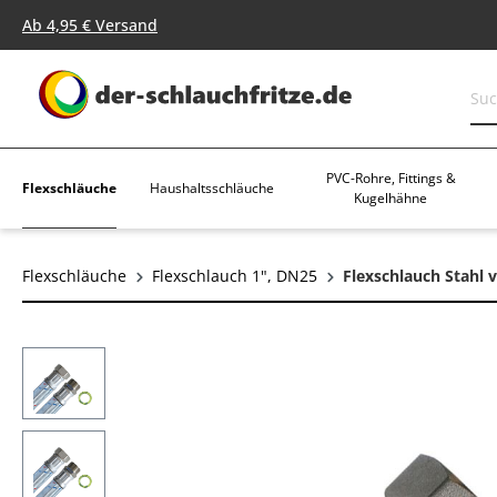
springen
Zur Hauptnavigation springen
Ab 4,95 € Versand
PVC-Rohre, Fittings &
Flexschläuche
Haushaltsschläuche
Kugelhähne
Flexschläuche
Flexschlauch 1", DN25
Flexschlauch Stahl 
Bildergalerie überspringen