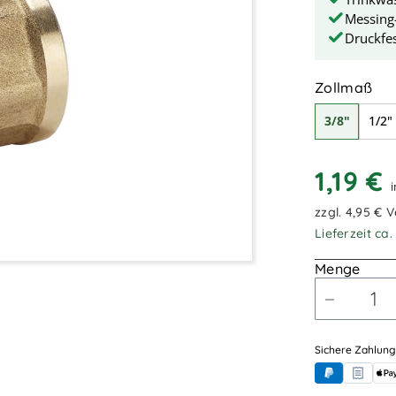
Messing
Druckfes
au
Zollmaß
3/8"
1/2"
1,19 €
zzgl. 4,95 € 
Lieferzeit ca
Menge
Sichere Zahlung
PayPal
Rechnung
App