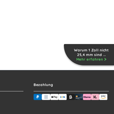
Warum 1 Zoll nicht
25,4 mm sind ...
Mehr erfahren
Bezahlung
PayPal
Rechnungskauf (für Behörden)
Apple Pay
Banküberweisung (vorab)
Rechnungskauf (Billie)
Kreditkarte
Rechnung ode
Sofortüb
Ama