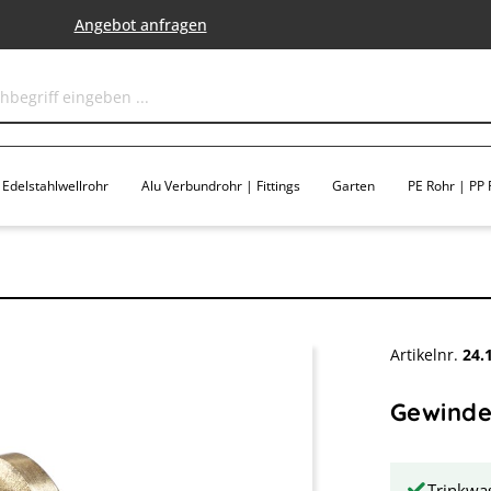
Angebot anfragen
Edelstahlwellrohr
Alu Verbundrohr | Fittings
Garten
PE Rohr | PP F
Artikelnr.
24.
Gewindef
Trinkwas