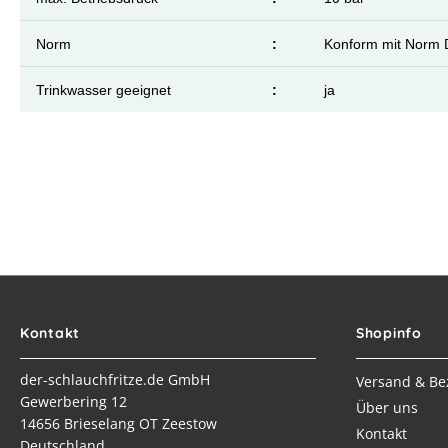
Norm
:
Konform mit Norm 
Trinkwasser geeignet
:
ja
Kontakt
Shopinfo
der-schlauchfritze.de GmbH
Versand & Be
Gewerbering 12
Über uns
14656 Brieselang OT Zeestow
Kontakt
Deutschland