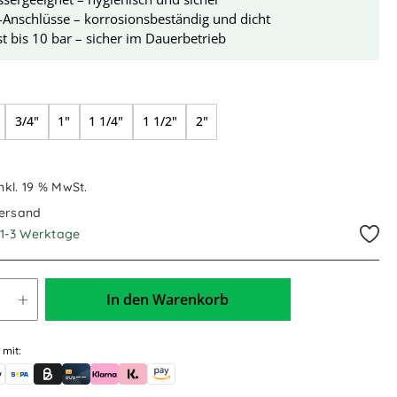
-Anschlüsse – korrosionsbeständig und dicht
t bis 10 bar – sicher im Dauerbetrieb
swählen
3/4"
1"
1 1/4"
1 1/2"
2"
inkl. 19 % MwSt.
Versand
. 1-3 Werktage
In den Warenkorb
 mit:
skauf (für Behörden)
le Pay
Banküberweisung (vorab)
Rechnungskauf (Billie)
Kreditkarte
Rechnung oder Ratenkauf (Klarna)
Sofortüberweisung (Klarna)
Amazon Pay