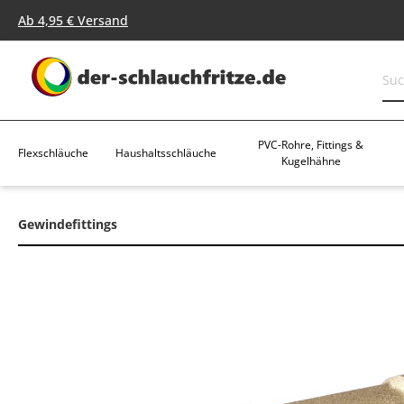
springen
Zur Hauptnavigation springen
Ab 4,95 € Versand
PVC-Rohre, Fittings &
Flexschläuche
Haushaltsschläuche
Kugelhähne
Gewindefittings
Bildergalerie überspringen