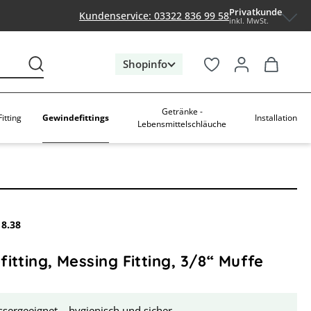
Privatkunde
Kundenservice: 03322 836 99 58
inkl. MwSt.
Shopinfo
Getränke -
Gewindefittings
itting
Installation
Lebensmittelschläuche
18.38
itting, Messing Fitting, 3/8“ Muffe
sergeeignet – hygienisch und sicher