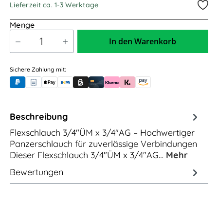
Lieferzeit ca. 1-3 Werktage
Menge
In den Warenkorb
Sichere Zahlung mit:
PayPal
Rechnungskauf (für Behörden)
Apple Pay
Banküberweisung (vorab)
Rechnungskauf (Billie)
Kreditkarte
Rechnung oder Ratenkauf (Klarna)
Sofortüberweisung (Klarna)
Amazon Pay
Beschreibung
Flexschlauch 3/4"ÜM x 3/4"AG – Hochwertiger
Panzerschlauch für zuverlässige Verbindungen
Dieser Flexschlauch 3/4"ÜM x 3/4"AG…
Mehr
Bewertungen