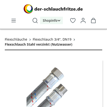
alt springen
Shopinfo
Flexschläuche
Flexschlauch 3/4", DN19
Flexschlauch Stahl verzinkt (Nutzwasser)
Bildergalerie überspringen