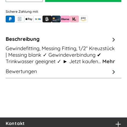
Sichere Zahlung mit:
PayPal
Rechnungskauf (für Behörden)
Apple Pay
Banküberweisung (vorab)
Rechnungskauf (Billie)
Kreditkarte
Rechnung oder Ratenkauf (Klarna)
Sofortüberweisung (Klarna)
Amazon Pay
Beschreibung
Gewindefitting, Messing Fitting, 1/2“ Kreuzstück
| Messing blank ✓ Gewindeverbindung ✔
Trinkwasser geeignet ✓ ► Jetzt kaufen…
Mehr
Bewertungen
Kontakt