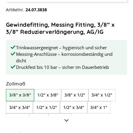
Artikelnr.
24.07.3838
Gewindefitting, Messing Fitting, 3/8“ x
3/8“ Reduzierverlängerung, AG/IG
Trinkwassergeeignet – hygienisch und sicher
Messing-Anschlüsse – korrosionsbeständig und
dicht
Druckfest bis 10 bar – sicher im Dauerbetrieb
auswählen
Zollmaß
3/8" x 3/8"
1/2" x 3/8"
3/8" x 1/2"
3/4" x 1/2"
3/4" x 3/4"
1/2" x 1/2"
1/2" x 3/4"
3/4" x 1"
1/2" x 1"
1" x 1"
1" x 3/4"