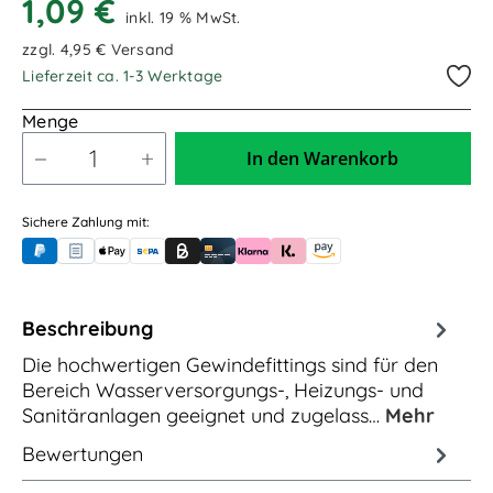
1,09 €
inkl. 19 % MwSt.
zzgl. 4,95 € Versand
Lieferzeit ca. 1-3 Werktage
Menge
In den Warenkorb
Sichere Zahlung mit:
PayPal
Rechnungskauf (für Behörden)
Apple Pay
Banküberweisung (vorab)
Rechnungskauf (Billie)
Kreditkarte
Rechnung oder Ratenkauf (Klarna)
Sofortüberweisung (Klarna)
Amazon Pay
Beschreibung
Die hochwertigen Gewindefittings sind für den
Bereich Wasserversorgungs-, Heizungs- und
Sanitäranlagen geeignet und zugelass…
Mehr
Bewertungen