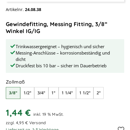
Artikelnr.
24.08.38
Gewindefitting, Messing Fitting, 3/8“
Winkel IG/IG
Trinkwassergeeignet – hygienisch und sicher
Messing-Anschlüsse – korrosionsbeständig und
dicht
Druckfest bis 10 bar – sicher im Dauerbetrieb
auswählen
Zollmaß
3/8"
1/2"
3/4"
1"
1 1/4"
1 1/2"
2"
1,44 €
inkl. 19 % MwSt.
zzgl. 4,95 € Versand
Lieferzeit ca. 1-3 Werktage