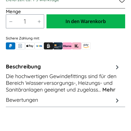
Menge
In den Warenkorb
Sichere Zahlung mit:
PayPal
Rechnungskauf (für Behörden)
Apple Pay
Banküberweisung (vorab)
Rechnungskauf (Billie)
Kreditkarte
Rechnung oder Ratenkauf (Klarna)
Sofortüberweisung (Klarna)
Amazon Pay
Beschreibung
Die hochwertigen Gewindefittings sind für den
Bereich Wasserversorgungs-, Heizungs- und
Sanitäranlagen geeignet und zugelass…
Mehr
Bewertungen