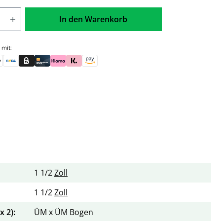
In den Warenkorb
 mit:
skauf (für Behörden)
le Pay
Banküberweisung (vorab)
Rechnungskauf (Billie)
Kreditkarte
Rechnung oder Ratenkauf (Klarna)
Sofortüberweisung (Klarna)
Amazon Pay
1 1/2
Zoll
1 1/2
Zoll
 2):
ÜM x ÜM Bogen