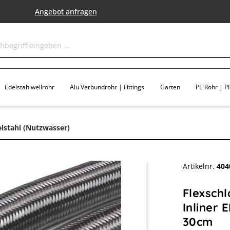
Angebot anfragen
Edelstahlwellrohr
Alu Verbundrohr | Fittings
Garten
PE Rohr | PP
elstahl (Nutzwasser)
Artikelnr.
404
Flexsch
Inliner 
30cm