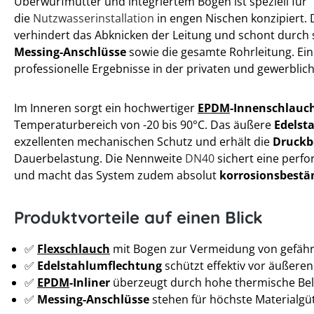
Überwurfmutter und integriertem Bogen ist speziell für
die
Nutzwasserinstallation
in engen Nischen konzipiert.
verhindert das Abknicken der Leitung und schont durch 
Messing-Anschlüsse
sowie die gesamte Rohrleitung. Ein
professionelle Ergebnisse in der privaten und gewerbli
Im Inneren sorgt ein hochwertiger
EPDM
-Innenschlauc
Temperaturbereich von -20 bis 90°C. Das äußere
Edelsta
exzellenten mechanischen Schutz und erhält die
Druckb
Dauerbelastung. Die Nennweite
DN40
sichert eine per
und macht das System zudem absolut
korrosionsbestä
Produktvorteile auf einen Blick
✅
Flexschlauch
mit Bogen zur Vermeidung von gefährl
✅
Edelstahlumflechtung
schützt effektiv vor äußere
✅
EPDM
-Inliner
überzeugt durch hohe thermische Bela
✅
Messing-Anschlüsse
stehen für höchste Materialgüt