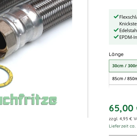
Flexsch
Knickste
Edelstah
EPDM-In
ausw
Länge
30cm / 30
85cm / 85
2,00m / 2.
65,00
zzgl. 4,95 € 
Lieferzeit ca