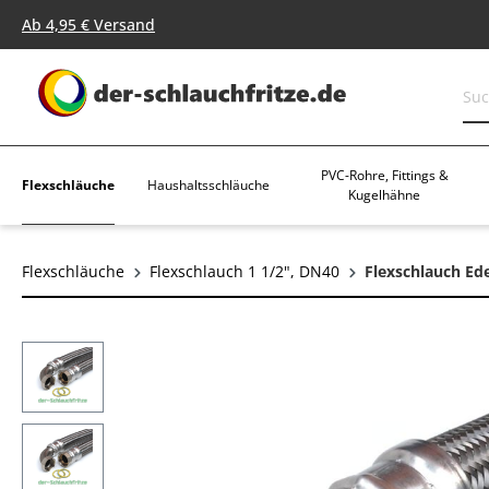
springen
Zur Hauptnavigation springen
Ab 4,95 € Versand
PVC-Rohre, Fittings &
Flexschläuche
Haushaltsschläuche
Kugelhähne
Flexschläuche
Flexschlauch 1 1/2", DN40
Flexschlauch Ed
Bildergalerie überspringen