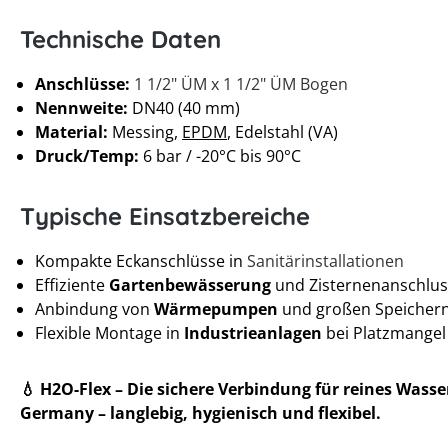
Technische Daten
Anschlüsse:
1 1/2" ÜM x 1 1/2" ÜM Bogen
Nennweite:
DN40 (40 mm)
Material:
Messing,
EPDM
, Edelstahl (VA)
Druck/Temp:
6 bar / -20°C bis 90°C
Typische Einsatzbereiche
Kompakte Eckanschlüsse in
Sanitärinstallationen
Effiziente
Gartenbewässerung
und Zisternenanschlus
Anbindung von
Wärmepumpen
und großen Speicher
Flexible Montage in
Industrieanlagen
bei Platzmangel
💧 H2O-Flex – Die sichere Verbindung für reines Wasse
Germany – langlebig, hygienisch und flexibel.