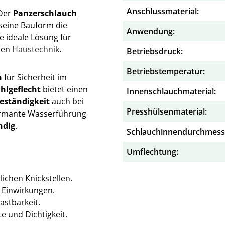
Anschlussmaterial:
 Der
Panzerschlauch
seine Bauform die
Anwendung:
e ideale Lösung für
chen
Haustechnik
.
Betriebsdruck
:
Betriebstemperatur:
h
für Sicherheit im
hlgeflecht
bietet einen
Innenschlauchmaterial:
eständigkeit
auch bei
Presshülsenmaterial:
formante Wasserführung
ndig
.
Schlauchinnendurchmess
Umflechtung:
ichen Knickstellen.
n Einwirkungen.
stbarkeit.
e und Dichtigkeit.