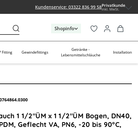
Privatkunde
Kundenservice: 03322 836 99 58
inkl. MwSt.
Shopinfo
Getränke -
 Fitting
Gewindefittings
Installation
Lebensmittelschläuche
0764864.0300
lauch 1 1/2"ÜM x 1 1/2"ÜM Bogen, DN40,
EPDM, Geflecht VA, PN6, -20 bis 90°C,