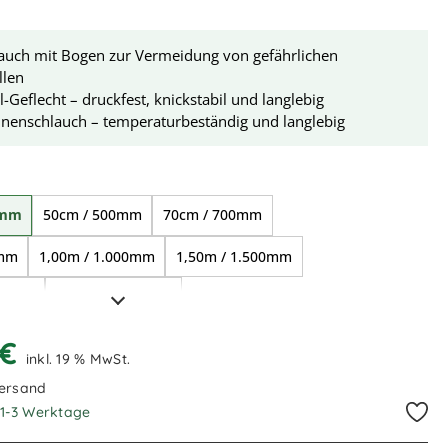
lauch mit Bogen zur Vermeidung von gefährlichen
llen
l-Geflecht – druckfest, knickstabil und langlebig
nenschlauch – temperaturbeständig und langlebig
ählen
0mm
50cm / 500mm
70cm / 700mm
0mm
1,00m / 1.000mm
1,50m / 1.500mm
000mm
4,00m / 4.000mm
 €
inkl. 19 % MwSt.
Versand
. 1-3 Werktage