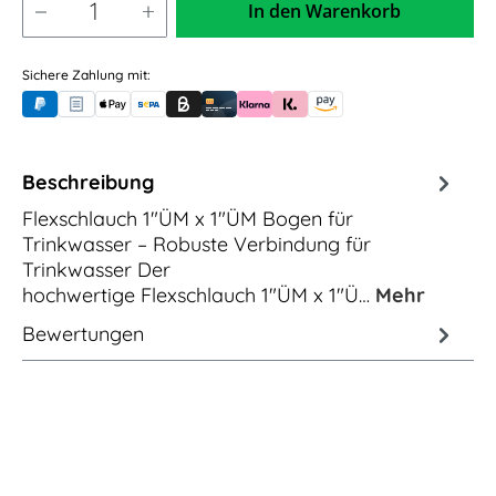
In den Warenkorb
Sichere Zahlung mit:
PayPal
Rechnungskauf (für Behörden)
Apple Pay
Banküberweisung (vorab)
Rechnungskauf (Billie)
Kreditkarte
Rechnung oder Ratenkauf (Klarna)
Sofortüberweisung (Klarna)
Amazon Pay
Beschreibung
Flexschlauch 1"ÜM x 1"ÜM Bogen für
Trinkwasser – Robuste Verbindung für
Trinkwasser Der
hochwertige Flexschlauch 1"ÜM x 1"Ü…
Mehr
Bewertungen