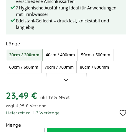
verschiedene Anschlussarten
? Hygienische Ausführung ideal für Anwendungen
mit Trinkwasser
Edelstahl-Geflecht – druckfest, knickstabil und
langlebig
auswählen
Länge
30cm / 300mm
40cm / 400mm
50cm / 500mm
60cm / 600mm
70cm / 700mm
80cm / 800mm
1,00m / 1.000mm
1,50m / 1.500mm
2,00m / 2.000mm
2,50m / 2.500mm
23,49 €
inkl. 19 % MwSt.
3,00m / 3.000mm
4,00m / 4.000mm
zzgl. 4,95 € Versand
Lieferzeit ca. 1-3 Werktage
5,00m / 5.000mm
15,00m / 15.000mm
Menge