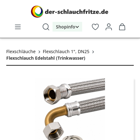
alt springen
Shopinfo
Flexschläuche
Flexschlauch 1", DN25
Flexschlauch Edelstahl (Trinkwasser)
Bildergalerie überspringen