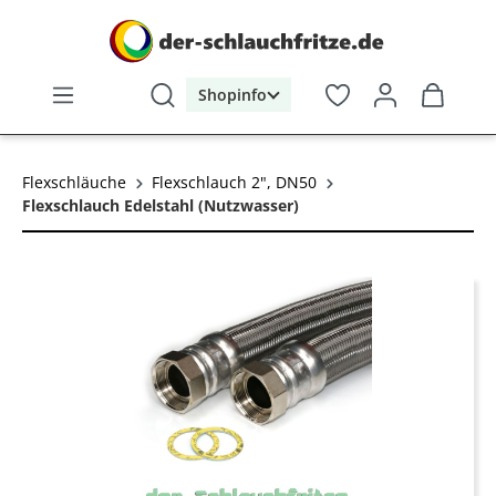
alt springen
Shopinfo
Flexschläuche
Flexschlauch 2", DN50
Flexschlauch Edelstahl (Nutzwasser)
Bildergalerie überspringen