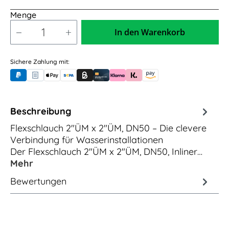
Menge
In den Warenkorb
Sichere Zahlung mit:
PayPal
Rechnungskauf (für Behörden)
Apple Pay
Banküberweisung (vorab)
Rechnungskauf (Billie)
Kreditkarte
Rechnung oder Ratenkauf (Klarna)
Sofortüberweisung (Klarna)
Amazon Pay
Beschreibung
Flexschlauch 2"ÜM x 2"ÜM, DN50 – Die clevere
Verbindung für Wasserinstallationen
Der Flexschlauch 2"ÜM x 2"ÜM, DN50, Inliner…
Mehr
Bewertungen