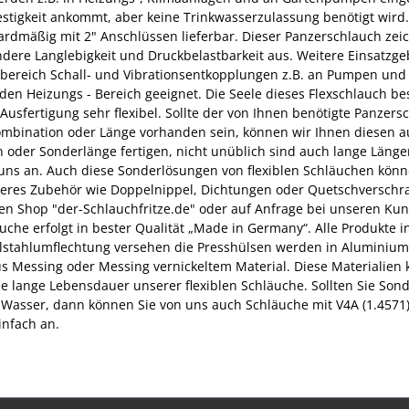
estigkeit ankommt, aber keine Trinkwasserzulassung benötigt wird.
rdmäßig mit 2" Anschlüssen lieferbar. Dieser Panzerschlauch zei
dere Langlebigkeit und Druckbelastbarkeit aus. Weitere Einsatzge
ebereich Schall- und Vibrationsentkopplungen z.B. an Pumpen und
 den Heizungs - Bereich geeignet. Die Seele dieses Flexschlauch b
usfertigung sehr flexibel. Sollte der von Ihnen benötigte Panzersc
mbination oder Länge vorhanden sein, können wir Ihnen diesen a
 oder Sonderlänge fertigen, nicht unüblich sind auch lange Länge
 uns an. Auch diese Sonderlösungen von flexiblen Schläuchen könne
iteres Zubehör wie Doppelnippel, Dichtungen oder Quetschverschra
ren Shop "der-Schlauchfritze.de" oder auf Anfrage bei unseren Kun
che erfolgt in bester Qualität „Made in Germany“. Alle Produkte in
elstahlumflechtung versehen die Presshülsen werden in Aluminium
s Messing oder Messing vernickeltem Material. Diese Materialien k
ine lange Lebensdauer unserer flexiblen Schläuche. Sollten Sie 
es Wasser, dann können Sie von uns auch Schläuche mit V4A (1.4571
infach an.