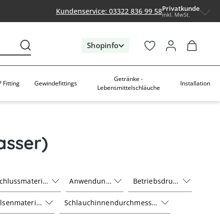
Privatkunde
Kundenservice: 03322 836 99 58
inkl. MwSt.
Shopinfo
Getränke -
 Fitting
Gewindefittings
Installation
Lebensmittelschläuche
asser)
chlussmaterial
Anwendung
Betriebsdruck
lsenmaterial
Schlauchinnendurchmesser