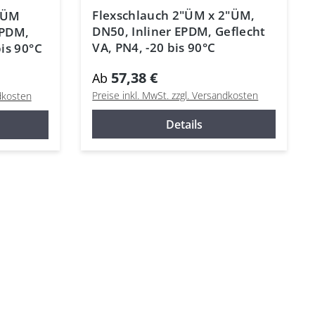
Flexschlauch 2"ÜM x 2"ÜM,
2"ÜM
DN50, Inliner EPDM, Geflecht
EPDM,
VA, PN4, -20 bis 90°C
bis 90°C
57,38 €
Ab
Preise inkl. MwSt. zzgl. Versandkosten
ndkosten
Details