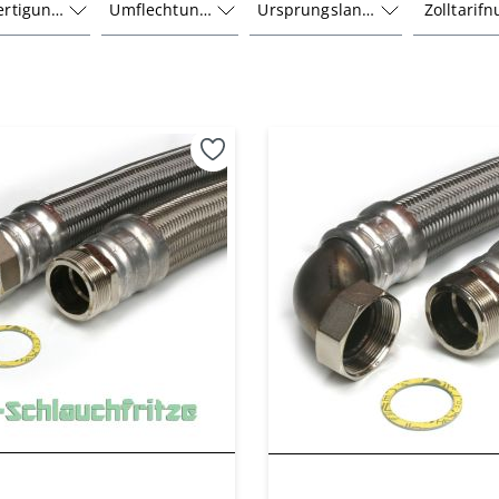
ertigung
Umflechtung
Ursprungsland
Zolltari