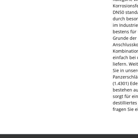
Korrosionsf
DN50 standa
durch beson
im Industri
bestens für
Grunde der A
Anschlussko
Kombination
einfach bei
liefern. We
Sie in unse
Panzerschläu
(1.4301) Ed
bestehen au
sorgt für e
destilliert
fragen Sie e