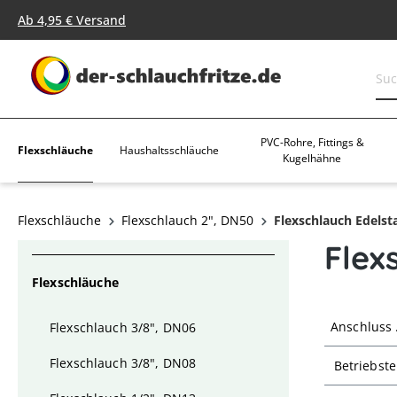
springen
Zur Hauptnavigation springen
Ab 4,95 € Versand
PVC-Rohre, Fittings &
Flexschläuche
Haushaltsschläuche
Kugelhähne
Flexschläuche
Flexschlauch 2", DN50
Flexschlauch Edelst
Flex
Flexschläuche
Anschluss
Flexschlauch 3/8", DN06
Flexschlauch 3/8", DN08
Betriebst