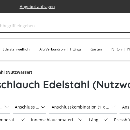
Angebot anfragen
Edelstahlwellrohr
Alu Verbundrohr | Fittings
Garten
PE Rohr | PP
ahl (Nutzwasser)
schlauch Edelstahl (Nutzw
 1
Anschluss 2
Anschlusskombination (1 x 2)
Ans
emperatur
Innenschlauchmaterial
Länge
Presshü