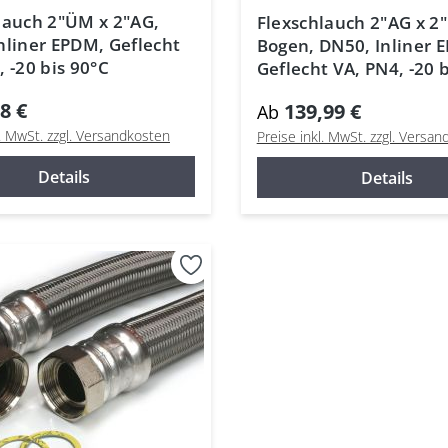
lauch 2"ÜM x 2"AG,
Flexschlauch 2"AG x 
nliner EPDM, Geflecht
Bogen, DN50, Inliner 
, -20 bis 90°C
Geflecht VA, PN4, -20 
8 €
139,99 €
Ab
l. MwSt. zzgl. Versandkosten
Preise inkl. MwSt. zzgl. Versa
Details
Details