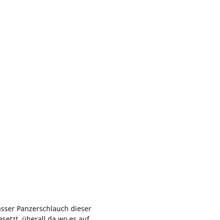
asser Panzerschlauch dieser
etzt, überall da wo es auf