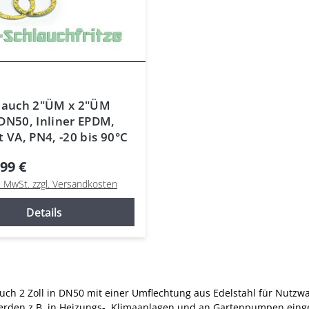
lauch 2"ÜM x 2"ÜM
DN50, Inliner EPDM,
t VA, PN4, -20 bis 90°C
99 €
l. MwSt. zzgl. Versandkosten
Details
uch 2 Zoll in DN50 mit einer Umflechtung aus Edelstahl für Nutzw
erden z.B. in Heizungs-, Klimaanlagen und an Gartenpumpen einges