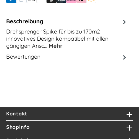
PayPal
Rechnungskauf (für Behörden)
Apple Pay
Banküberweisung (vorab)
Rechnungskauf (Billie)
Kreditkarte
Rechnung oder Ratenkauf (Klarna)
Sofortüberweisung (Klarna)
Amazon Pay
Beschreibung
Drehsprenger Spike für bis zu 170m2
innovatives Design kompatibel mit allen
gängigen Ansc…
Mehr
Bewertungen
Kontakt
Shopinfo