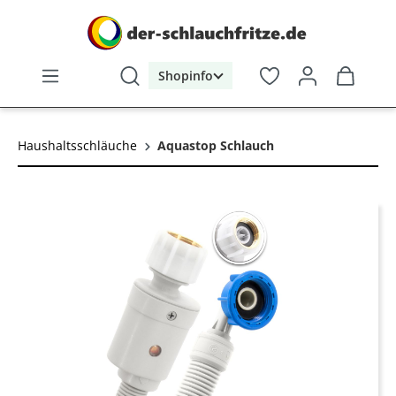
alt springen
Shopinfo
Haushaltsschläuche
Aquastop Schlauch
Bildergalerie überspringen