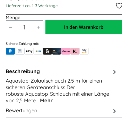
Lieferzeit ca. 1-3 Werktage
Menge
In den Warenkorb
Sichere Zahlung mit:
PayPal
Rechnungskauf (für Behörden)
Apple Pay
Banküberweisung (vorab)
Rechnungskauf (Billie)
Kreditkarte
Rechnung oder Ratenkauf (Klarna)
Sofortüberweisung (Klarna)
Amazon Pay
Beschreibung
Aquastop-Zulaufschlauch 2,5 m für einen
sicheren Geräteanschluss Der
robuste Aquastop-Schlauch mit einer Länge
von 2,5 Mete…
Mehr
Bewertungen