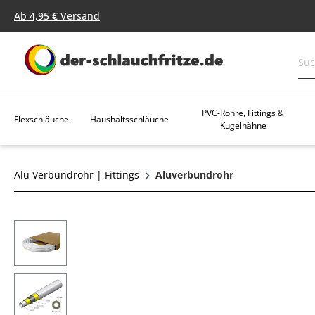
springen
Zur Hauptnavigation springen
Ab 4,95 € Versand
PVC-Rohre, Fittings &
Flexschläuche
Haushaltsschläuche
Kugelhähne
Alu Verbundrohr | Fittings
Aluverbundrohr
Bildergalerie überspringen