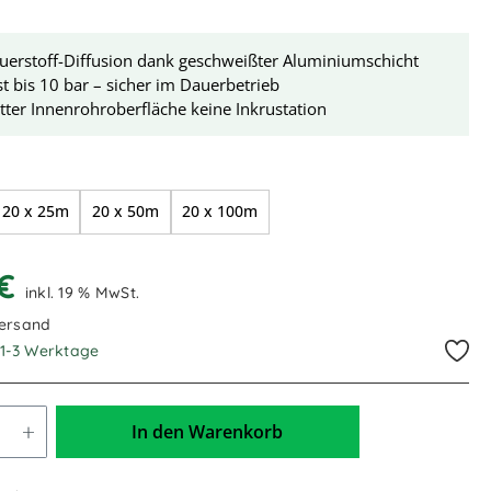
uerstoff-Diffusion dank geschweißter Aluminiumschicht
t bis 10 bar – sicher im Dauerbetrieb
tter Innenrohroberfläche keine Inkrustation
swählen
20 x 25m
20 x 50m
20 x 100m
 €
inkl. 19 % MwSt.
Versand
. 1-3 Werktage
In den Warenkorb