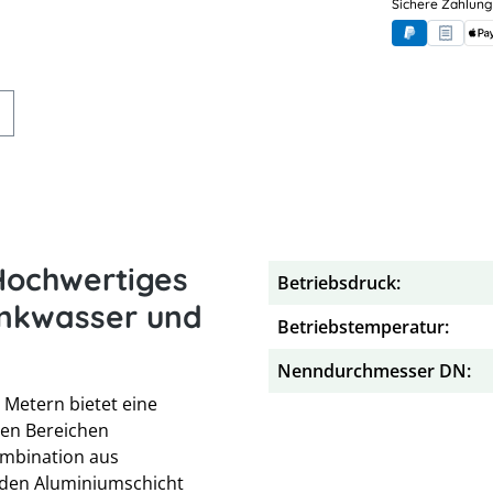
Sichere Zahlung
PayPal
Rechnung
App
Hochwertiges
Betriebsdruck:
inkwasser und
Betriebstemperatur:
Nenndurchmesser DN:
 Metern bietet eine
den Bereichen
ombination aus
nden Aluminiumschicht