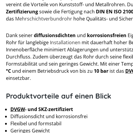
vereint die Vorteile von Kunststoff- und Metallrohren. D
Zertifizierung
sowie die Fertigung nach
DIN EN ISO 210
das
Mehrschichtverbundrohr
hohe Qualitäts- und Siche
Dank seiner
diffusionsdichten
und
korrosionsfreien
Ei
Rohr für langlebige
Installationen
mit dauerhaft hoher Bet
Innenoberfläche minimiert Ablagerungen und unterstütz
Durchfluss. Zudem überzeugt das Rohr durch seine flexi
Formstabilität und sein geringes Gewicht. Mit einer Tem
°C
und einem Betriebsdruck von bis zu
10 bar
ist das
DV
einsetzbar.
Produktvorteile auf einen Blick
DVGW
- und SKZ-zertifiziert
Diffusionsdicht und korrosionsfrei
Flexibel und formstabil
Geringes Gewicht