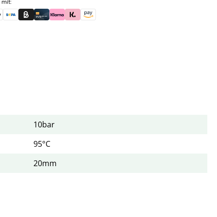
 mit:
skauf (für Behörden)
le Pay
Banküberweisung (vorab)
Rechnungskauf (Billie)
Kreditkarte
Rechnung oder Ratenkauf (Klarna)
Sofortüberweisung (Klarna)
Amazon Pay
10bar
95°C
20mm