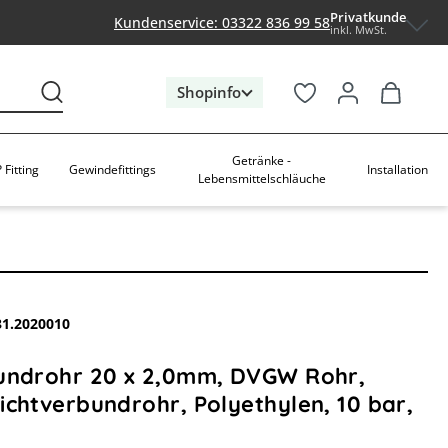
Privatkunde
Kundenservice: 03322 836 99 58
inkl. MwSt.
Shopinfo
Getränke -
 Fitting
Gewindefittings
Installation
Lebensmittelschläuche
31.2020010
undrohr 20 x 2,0mm, DVGW Rohr,
chtverbundrohr, Polyethylen, 10 bar,