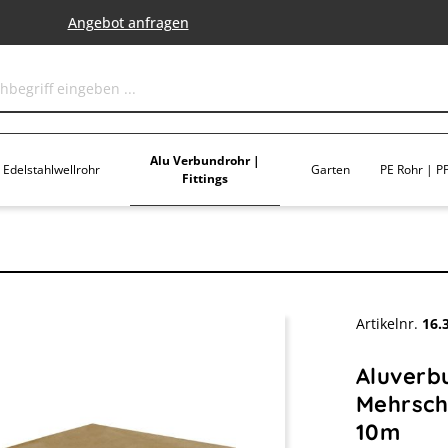
Angebot anfragen
Alu Verbundrohr |
Edelstahlwellrohr
Garten
PE Rohr | PP
Fittings
Artikelnr.
16.
Aluverb
Mehrschi
10m