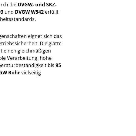
urch die
DVGW
- und SKZ-
03
und
DVGW
W542
erfüllt
rheitsstandards.
genschaften eignet sich das
riebssicherheit. Die glatte
t einen gleichmäßigen
ble Verarbeitung, hohe
peraturbeständigkeit bis
95
GW
Rohr
vielseitig