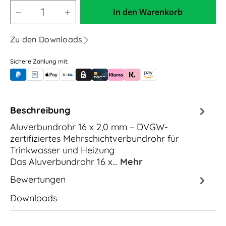
In den Warenkorb
Zu den Downloads
Sichere Zahlung mit:
PayPal
Rechnungskauf (für Behörden)
Apple Pay
Banküberweisung (vorab)
Rechnungskauf (Billie)
Kreditkarte
Rechnung oder Ratenkauf (Klarna)
Sofortüberweisung (Klarna)
Amazon Pay
Beschreibung
Aluverbundrohr 16 x 2,0 mm – DVGW-
zertifiziertes Mehrschichtverbundrohr für
Trinkwasser und Heizung
Das Aluverbundrohr 16 x…
Mehr
Bewertungen
Downloads