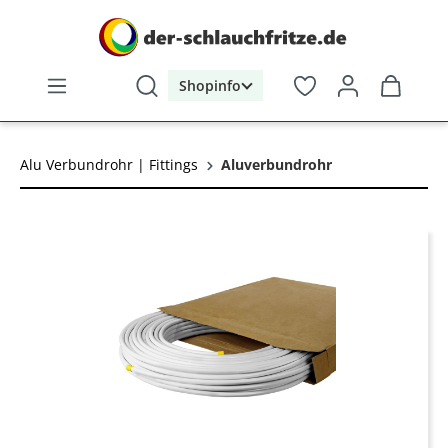
alt springen
Shopinfo
Alu Verbundrohr | Fittings
Aluverbundrohr
Bildergalerie überspringen