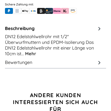
Sichere Zahlung mit:
PayPal
Rechnungskauf (für Behörden)
Apple Pay
Banküberweisung (vorab)
Rechnungskauf (Billie)
Kreditkarte
Rechnung oder Ratenkauf (Klarna)
Sofortüberweisung (Klarna)
Amazon Pay
Beschreibung
DN12 Edelstahlwellrohr mit 1/2"
Überwurfmuttern und EPDM-Isolierung Das
DN12 Edelstahlwellrohr mit einer Länge von
10cm ist…
Mehr
Bewertungen
Produktgalerie überspringen
ANDERE KUNDEN
INTERESSIERTEN SICH AUCH
FÜR