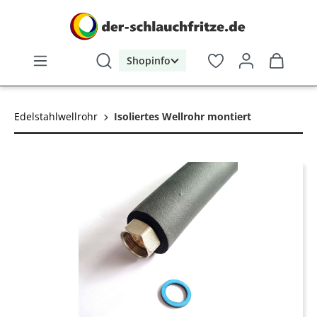
alt springen
Shopinfo
Edelstahlwellrohr
Isoliertes Wellrohr montiert
Bildergalerie überspringen