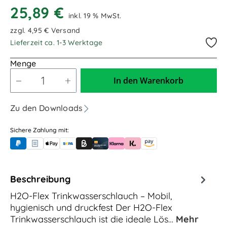
25,89 €
inkl. 19 % MwSt.
zzgl. 4,95 € Versand
Lieferzeit ca. 1-3 Werktage
Menge
In den Warenkorb
Zu den Downloads
Sichere Zahlung mit:
PayPal
Rechnungskauf (für Behörden)
Apple Pay
Banküberweisung (vorab)
Rechnungskauf (Billie)
Kreditkarte
Rechnung oder Ratenkauf (Klarna)
Sofortüberweisung (Klarna)
Amazon Pay
Beschreibung
H2O-Flex Trinkwasserschlauch – Mobil,
hygienisch und druckfest Der H2O-Flex
Trinkwasserschlauch ist die ideale Lös…
Mehr