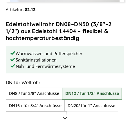
Artikelnr.
82.12
Edelstahlwellrohr DN08–DN50 (3/8"–2
1/2") aus Edelstahl 1.4404 – flexibel &
hochtemperaturbeständig
Warmwasser- und Pufferspeicher
Sanitärinstallationen
Nah- und Fernwärmesysteme
auswählen
DN für Wellrohr
DN8 / für 3/8" Anschlüsse
DN12 / für 1/2" Anschlüsse
DN16 / für 3/4" Anschlüsse
DN20/ für 1" Anschlüsse
DN25/ für 1 1/4" Anschlüsse
DN32/ für 1 1/2" Anschlüsse
DN40/ für 2" Anschlüsse