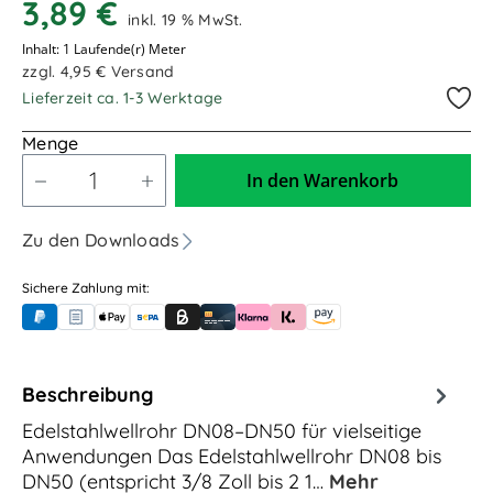
3,89 €
inkl. 19 % MwSt.
DN50/ für 2 1/2" Anschlüsse
Inhalt:
1 Laufende(r) Meter
zzgl. 4,95 € Versand
Lieferzeit ca. 1-3 Werktage
Menge
In den Warenkorb
Zu den Downloads
Sichere Zahlung mit:
PayPal
Rechnungskauf (für Behörden)
Apple Pay
Banküberweisung (vorab)
Rechnungskauf (Billie)
Kreditkarte
Rechnung oder Ratenkauf (Klarna)
Sofortüberweisung (Klarna)
Amazon Pay
Beschreibung
Edelstahlwellrohr DN08–DN50 für vielseitige
Anwendungen Das Edelstahlwellrohr DN08 bis
DN50 (entspricht 3/8 Zoll bis 2 1…
Mehr