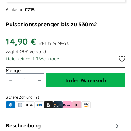
Artikelnr.
0715
Pulsationssprenger bis zu 530m2
14,90 €
inkl. 19 % MwSt.
zzgl. 4,95 € Versand
Lieferzeit ca. 1-3 Werktage
Menge
In den Warenkorb
Sichere Zahlung mit:
PayPal
Rechnungskauf (für Behörden)
Apple Pay
Banküberweisung (vorab)
Rechnungskauf (Billie)
Kreditkarte
Rechnung oder Ratenkauf (Klarna)
Sofortüberweisung (Klarna)
Amazon Pay
Beschreibung