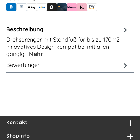
PayPal
Rechnungskauf (für Behörden)
Apple Pay
Banküberweisung (vorab)
Rechnungskauf (Billie)
Kreditkarte
Rechnung oder Ratenkauf (Klarna)
Sofortüberweisung (Klarna)
Amazon Pay
Beschreibung
Drehsprenger mit Standfuß für bis zu 170m2
innovatives Design kompatibel mit allen
gängig…
Mehr
Bewertungen
Kontakt
Shopinfo