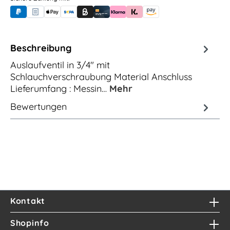
PayPal
Rechnungskauf (für Behörden)
Apple Pay
Banküberweisung (vorab)
Rechnungskauf (Billie)
Kreditkarte
Rechnung oder Ratenkauf (Klarna)
Sofortüberweisung (Klarna)
Amazon Pay
Beschreibung
Auslaufventil in 3/4" mit
Schlauchverschraubung Material Anschluss
Lieferumfang : Messin…
Mehr
Bewertungen
Kontakt
Shopinfo