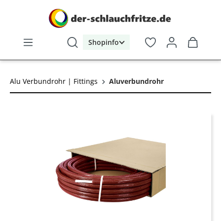
alt springen
Shopinfo
Alu Verbundrohr | Fittings
Aluverbundrohr
Bildergalerie überspringen