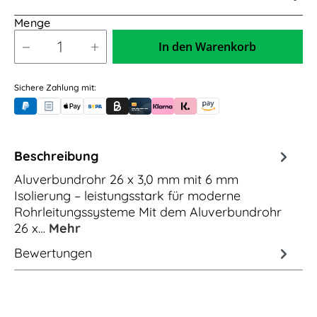
Menge
In den Warenkorb
Sichere Zahlung mit:
PayPal
Rechnungskauf (für Behörden)
Apple Pay
Banküberweisung (vorab)
Rechnungskauf (Billie)
Kreditkarte
Rechnung oder Ratenkauf (Klarna)
Sofortüberweisung (Klarna)
Amazon Pay
Beschreibung
Aluverbundrohr 26 x 3,0 mm mit 6 mm
Isolierung – leistungsstark für moderne
Rohrleitungssysteme Mit dem Aluverbundrohr
26 x…
Mehr
Bewertungen