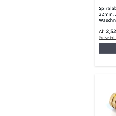
Spirala
22mm, A
Waschm
2,52
Ab
Preise ink