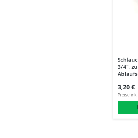
Schlau
3/4", z
Ablauf
3,20 €
Preise ink