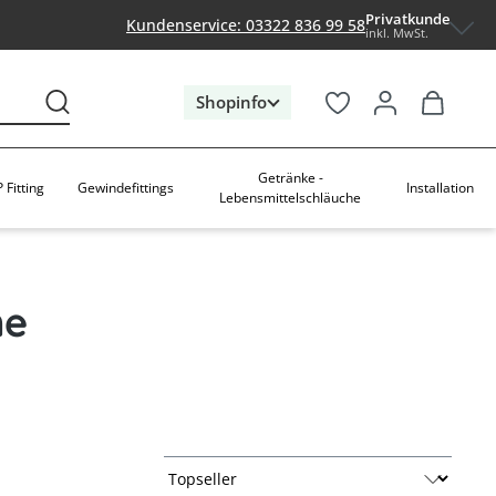
Privatkunde
Kundenservice: 03322 836 99 58
inkl. MwSt.
Shopinfo
Getränke -
 Fitting
Gewindefittings
Installation
Lebensmittelschläuche
ne