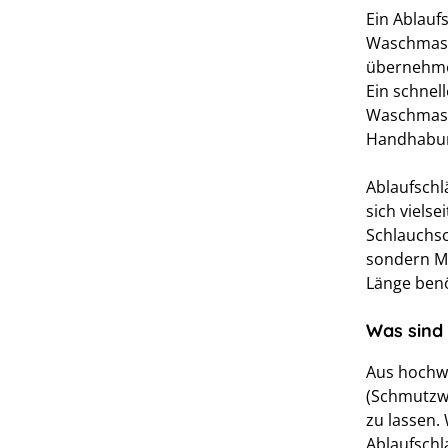
Ein Ablaufs
Waschmasch
übernehmen
Ein schnel
Waschmasc
Handhabun
Ablaufschl
sich vielse
Schlauchsc
sondern Mu
Länge benö
Was sind
Aus hochwe
(Schmutzw
zu lassen.
Ablaufschl