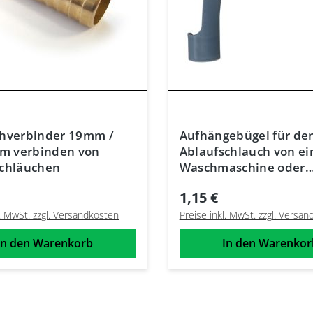
chverbinder 19mm /
Aufhängebügel für de
um verbinden von
Ablaufschlauch von ei
schläuchen
Waschmaschine oder
Geschirrspüler
1,15 €
l. MwSt. zzgl. Versandkosten
Preise inkl. MwSt. zzgl. Versa
In den Warenkorb
In den Warenkor