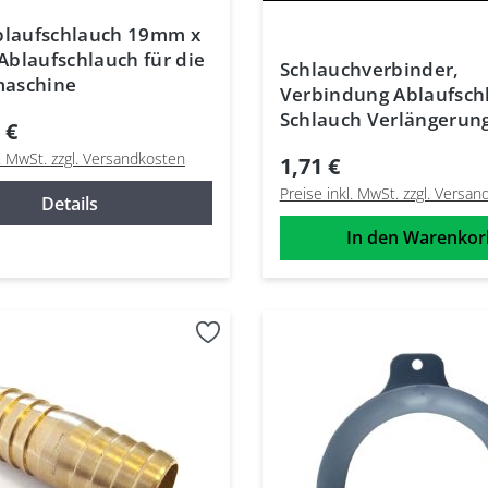
blaufschlauch 19mm x
blaufschlauch für die
Schlauchverbinder,
aschine
Verbindung Ablaufsch
Schlauch Verlängerun
 €
22mm.
l. MwSt. zzgl. Versandkosten
1,71 €
Preise inkl. MwSt. zzgl. Versa
Details
In den Warenkor