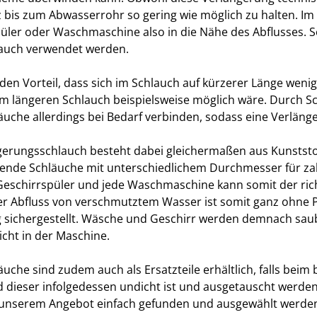
z bis zum Abwasserrohr so gering wie möglich zu halten. Im 
üler oder Waschmaschine also in die Nähe des Abflusses. S
lauch verwendet werden.
 den Vorteil, dass sich im Schlauch auf kürzerer Länge weni
em längeren Schlauch beispielsweise möglich wäre. Durch Sc
äuche allerdings bei Bedarf verbinden, sodass eine Verlänge
gerungsschlauch besteht dabei gleichermaßen aus Kunststoff
ende Schläuche mit unterschiedlichem Durchmesser für zah
Geschirrspüler und jede Waschmaschine kann somit der ric
r Abfluss von verschmutztem Wasser ist somit ganz ohne
g sichergestellt. Wäsche und Geschirr werden demnach sa
icht in der Maschine.
äuche sind zudem auch als Ersatzteile erhältlich, falls beim
nd dieser infolgedessen undicht ist und ausgetauscht werde
 unserem Angebot einfach gefunden und ausgewählt werde