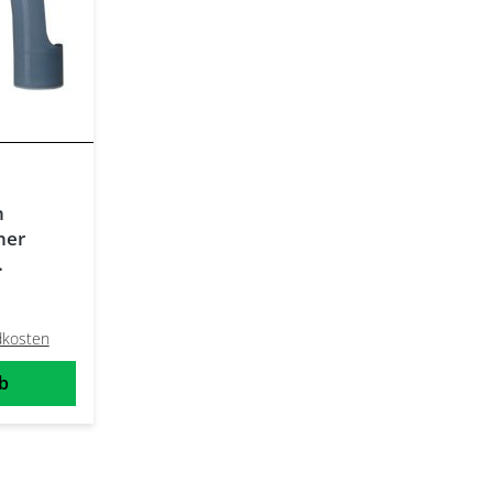
n
ner
ndkosten
b