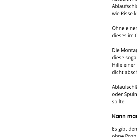
Ablaufschl
wie Risse k
Ohne einen
dieses im 
Die Montag
diese soga
Hilfe eine
dicht absch
Ablaufschl
oder Spülm
sollte.
Kann man
Es gibt de
ohne Probl