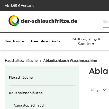
springen
Zur Hauptnavigation springen
Ab 4,95 € Versand
PVC-Rohre, Fittings &
Haushaltsschläuche
Flexschläuche
Kugelhähne
Haushaltsschläuche
Ablaufschlauch Waschmaschine
Abla
Flexschläuche
Länge
Haushaltsschläuche
Aquastop Schlauch