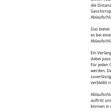
die Distan
Geschirrsp
Ablaufsch
Das bietet
es bei ein
Ablaufschl
Ein Verlän
dabei pass
Für jeden 
werden. De
zuverlässi
verbleibt n
Ablaufschl
auftritt u
können in