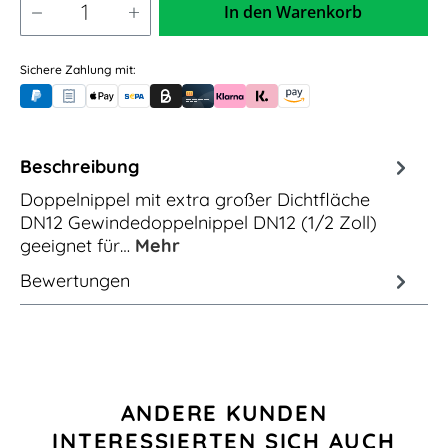
In den Warenkorb
Sichere Zahlung mit:
PayPal
Rechnungskauf (für Behörden)
Apple Pay
Banküberweisung (vorab)
Rechnungskauf (Billie)
Kreditkarte
Rechnung oder Ratenkauf (Klarna)
Sofortüberweisung (Klarna)
Amazon Pay
Beschreibung
Doppelnippel mit extra großer Dichtfläche
DN12 Gewindedoppelnippel DN12 (1/2 Zoll)
geeignet für…
Mehr
Bewertungen
Produktgalerie überspringen
ANDERE KUNDEN
INTERESSIERTEN SICH AUCH