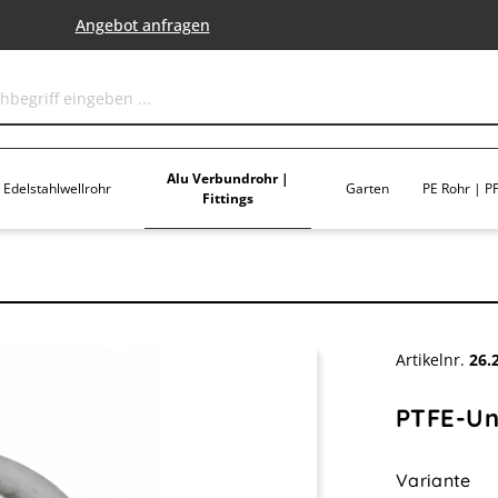
Angebot anfragen
Alu Verbundrohr |
Edelstahlwellrohr
Garten
PE Rohr | PP
Fittings
Artikelnr.
26.
PTFE-Unt
au
Variante