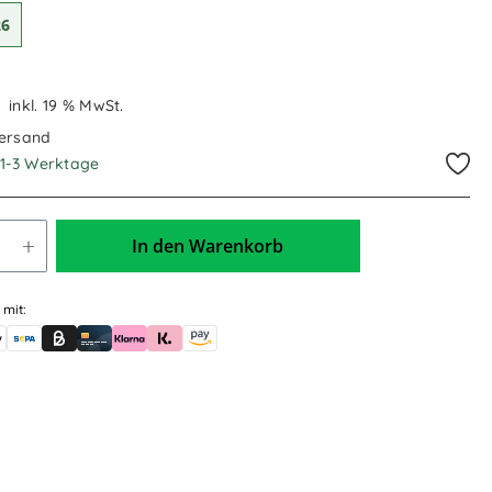
26
€
inkl. 19 % MwSt.
Versand
. 1-3 Werktage
In den Warenkorb
 mit:
skauf (für Behörden)
le Pay
Banküberweisung (vorab)
Rechnungskauf (Billie)
Kreditkarte
Rechnung oder Ratenkauf (Klarna)
Sofortüberweisung (Klarna)
Amazon Pay