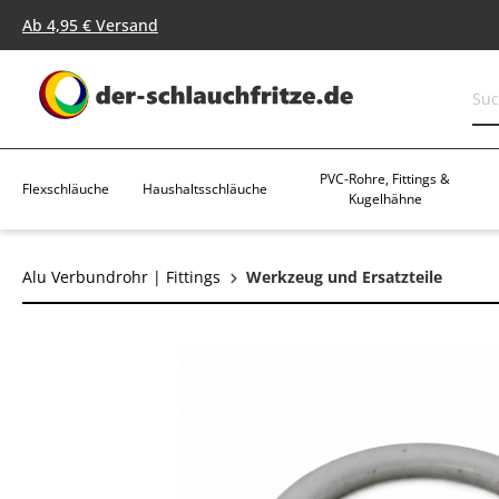
springen
Zur Hauptnavigation springen
Ab 4,95 € Versand
PVC-Rohre, Fittings &
Flexschläuche
Haushaltsschläuche
Kugelhähne
Alu Verbundrohr | Fittings
Werkzeug und Ersatzteile
Bildergalerie überspringen