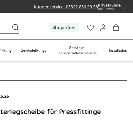
Privatkunde
Kundenservice: 03322 836 99 58
inkl. MwSt.
Shopinfo
Getränke -
 Fitting
Gewindefittings
Installation
Lebensmittelschläuche
25.26
erlegscheibe für Pressfittinge
swählen