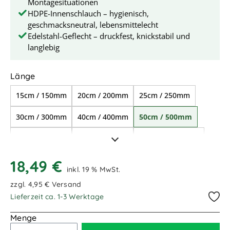
Montagesituationen
HDPE-Innenschlauch – hygienisch,
geschmacksneutral, lebensmittelecht
Edelstahl-Geflecht – druckfest, knickstabil und
langlebig
auswählen
Länge
15cm / 150mm
20cm / 200mm
25cm / 250mm
30cm / 300mm
40cm / 400mm
50cm / 500mm
70cm / 700mm
80cm / 800mm
1,00m / 1.000mm
1,10m / 1.100mm
1,30m / 1.300mm
18,49 €
inkl. 19 % MwSt.
1,50m / 1.500mm
1,70m / 1.700mm
zzgl. 4,95 € Versand
Lieferzeit ca. 1-3 Werktage
2,00m / 2.000mm
2,50m / 2.500mm
Menge
3,50m / 3.500mm
4,00m / 4.000mm