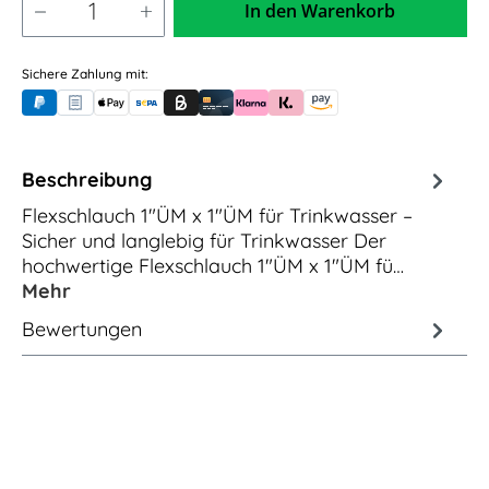
In den Warenkorb
5,00m / 5.000mm
7,50m / 7.500mm
Sichere Zahlung mit:
PayPal
Rechnungskauf (für Behörden)
Apple Pay
Banküberweisung (vorab)
Rechnungskauf (Billie)
Kreditkarte
Rechnung oder Ratenkauf (Klarna)
Sofortüberweisung (Klarna)
Amazon Pay
Beschreibung
Flexschlauch 1"ÜM x 1"ÜM für Trinkwasser –
Sicher und langlebig für Trinkwasser Der
hochwertige Flexschlauch 1"ÜM x 1"ÜM fü…
Mehr
Bewertungen