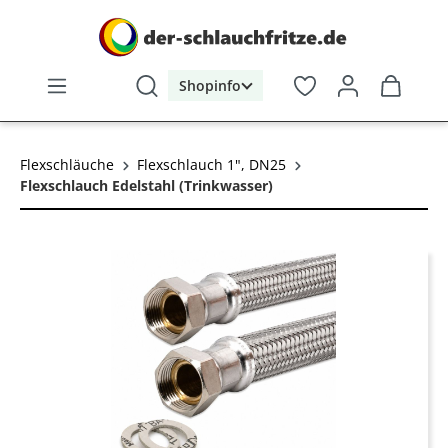
alt springen
Shopinfo
Flexschläuche
Flexschlauch 1", DN25
Flexschlauch Edelstahl (Trinkwasser)
Bildergalerie überspringen