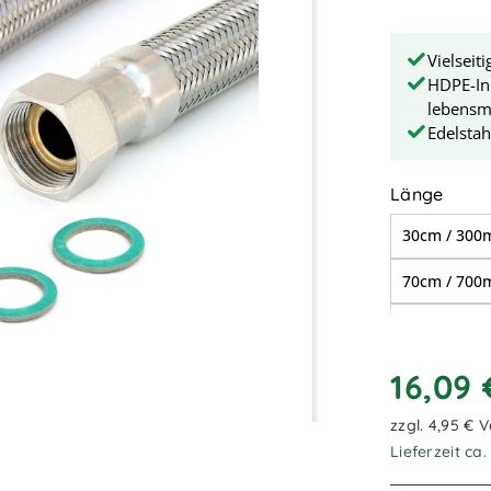
Vielseit
HDPE-In
lebensmi
Edelstah
ausw
Länge
30cm / 30
70cm / 70
90cm / 90
1,20m / 1.
16,09
2,00m / 2.
zzgl. 4,95 € 
Lieferzeit ca
3,80m / 3.