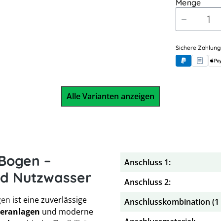
Menge
Sichere Zahlung
PayPal
Rechnung
App
Alle Varianten anzeigen
Bogen –
Anschluss 1:
und Nutzwasser
Anschluss 2:
gen
ist eine zuverlässige
Anschlusskombination (1 x
eranlagen
und moderne