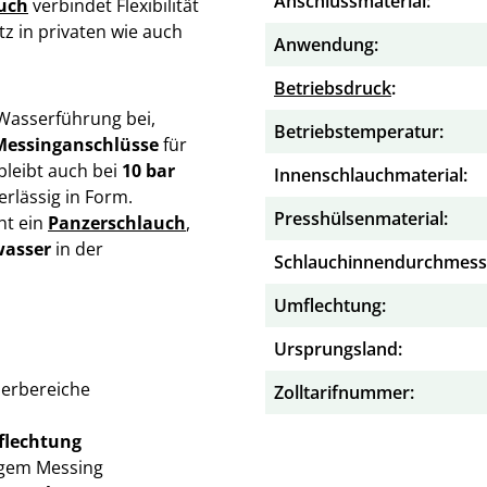
Anschlussmaterial:
uch
verbindet Flexibilität
tz in privaten wie auch
Anwendung:
Betriebsdruck
:
Wasserführung bei,
Betriebstemperatur:
Messinganschlüsse
für
bleibt auch bei
10 bar
Innenschlauchmaterial:
rlässig in Form.
Presshülsenmaterial:
ht ein
Panzerschlauch
,
wasser
in der
Schlauchinnendurchmess
Umflechtung:
Ursprungsland:
serbereiche
Zolltarifnummer:
flechtung
igem Messing