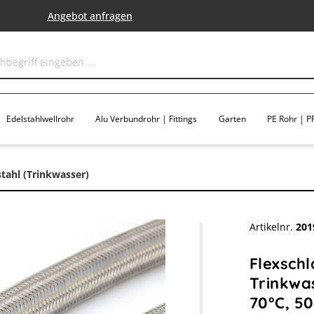
Angebot anfragen
Edelstahlwellrohr
Alu Verbundrohr | Fittings
Garten
PE Rohr | PP
stahl (Trinkwasser)
Artikelnr.
201
Flexsch
Trinkwas
70°C, 5