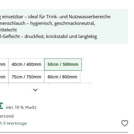
ig einsetzbar – ideal für Trink- und Nutzwasserbereiche
nenschlauch – hygienisch, geschmacksneutral,
ttelecht
l-Geflecht – druckfest, knickstabil und langlebig
ählen
0mm
40cm / 400mm
50cm / 500mm
0mm
75cm / 750mm
80cm / 800mm
0mm
1,00m / 1.000mm
1,10m / 1.100mm
200mm
1,50m / 1.500mm
1,55m / 1.550mm
 €
inkl. 19 % MwSt.
000mm
3,00m / 3.000mm
3,50m / 3.500mm
Versand
. 1-3 Werktage
800mm
15,00m / 15.000mm