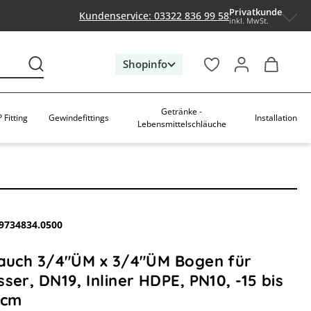
Privatkunde
Kundenservice: 03322 836 99 58
inkl. MwSt.
Shopinfo
Getränke -
 Fitting
Gewindefittings
Installation
Lebensmittelschläuche
9734834.0500
lauch 3/4"ÜM x 3/4"ÜM Bogen für
ser, DN19, Inliner HDPE, PN10, -15 bis
0cm