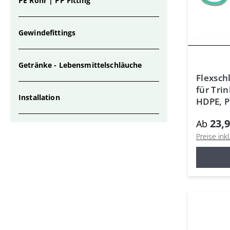
PE Rohr | PP Fitting
Gewindefittings
Getränke - Lebensmittelschläuche
Flexsch
für Tri
Installation
HDPE, P
23,9
Ab
Preise ink