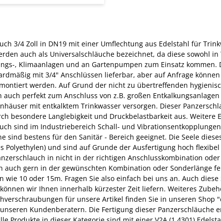
uch 3/4 Zoll in DN19 mit einer Umflechtung aus Edelstahl für Trin
erden auch als Universalschläuche bezeichnet, da diese sowohl 
zungs-, Klimaanlagen und an Gartenpumpen zum Einsatz kommen. Di
rdmäßig mit 3/4" Anschlüssen lieferbar, aber auf Anfrage können
montiert werden. Auf Grund der nicht zu übertreffenden hygienisc
h auch perfekt zum Anschluss von z.B. großen Entkalkungsanlagen g
nhäuser mit entkalktem Trinkwasser versorgen. Dieser Panzerschl
ch besondere Langlebigkeit und Druckbelastbarkeit aus. Weitere E
uch sind im Industriebereich Schall- und Vibrationsentkopplunge
he sind bestens für den Sanitär - Bereich geeignet. Die Seele dies
s Polyethylen) und sind auf Grunde der Ausfertigung hoch flexibel 
anzerschlauch in nicht in der richtigen Anschlusskombination ode
n auch gern in der gewünschten Kombination oder Sonderlänge fer
n wie 10 oder 15m. Fragen Sie also einfach bei uns an. Auch diese
können wir Ihnen innerhalb kürzester Zeit liefern. Weiteres Zube
hverschraubungen für unsere Artikel finden Sie in unseren Shop "
 unseren Kundenberatern. Die Fertigung dieser Panzerschläuche erf
lle Produkte in dieser Kategorie sind mit einer V2A (1.4301) Edels