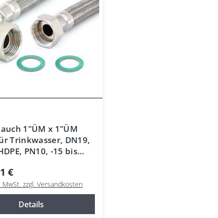
lauch 1"ÜM x 1"ÜM
ür Trinkwasser, DN19,
 HDPE, PN10, -15 bis
1 €
l. MwSt. zzgl. Versandkosten
Details