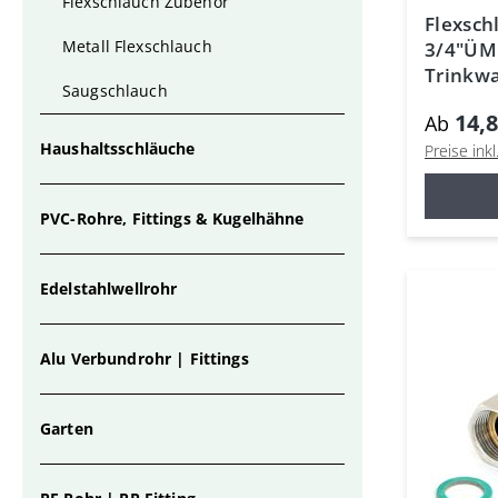
Flexschlauch Zubehör
Flexsch
Metall Flexschlauch
3/4"ÜM
Trinkwa
Saugschlauch
HDPE, P
14,8
Ab
Haushaltsschläuche
Preise ink
PVC-Rohre, Fittings & Kugelhähne
Edelstahlwellrohr
Alu Verbundrohr | Fittings
Garten