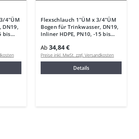
x 3/4"ÜM
Flexschlauch 1"ÜM x 3/4"ÜM
, DN19,
Bogen für Trinkwasser, DN19,
5 bis
Inliner HDPE, PN10, -15 bis
70°C
34,84 €
Ab
ndkosten
Preise inkl. MwSt. zzgl. Versandkosten
Details