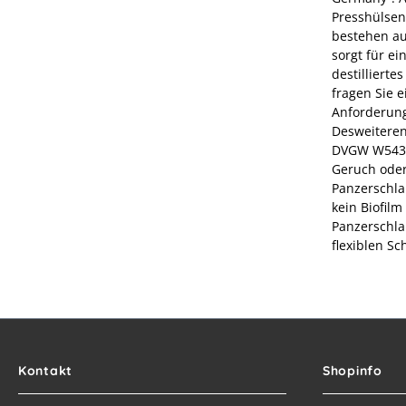
Presshülsen
bestehen au
sorgt für e
destilliert
fragen Sie e
Anforderung
Desweiteren
DVGW W543 g
Geruch oder
Panzerschla
kein Biofil
Panzerschla
flexiblen Sc
Kontakt
Shopinfo