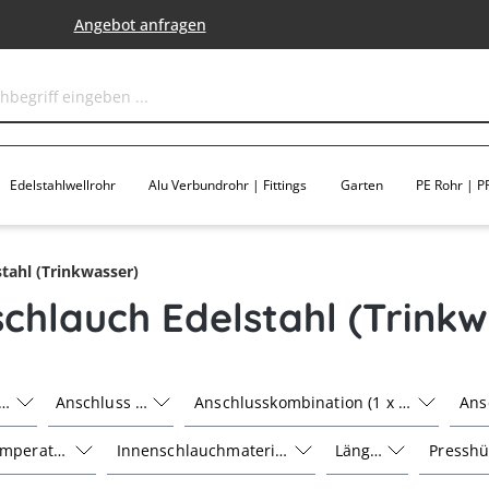
Angebot anfragen
Edelstahlwellrohr
Alu Verbundrohr | Fittings
Garten
PE Rohr | PP
stahl (Trinkwasser)
schlauch Edelstahl (Trinkw
 1
Anschluss 2
Anschlusskombination (1 x 2)
Ans
emperatur
Innenschlauchmaterial
Länge
Presshü