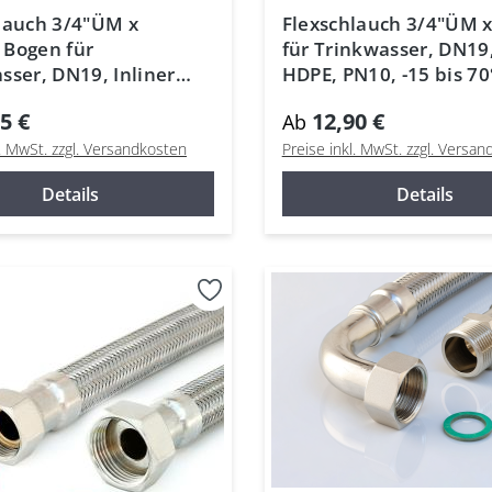
lauch 3/4"ÜM x
Flexschlauch 3/4"ÜM 
 Bogen für
für Trinkwasser, DN19,
sser, DN19, Inliner
HDPE, PN10, -15 bis 70
N10, -15 bis 70°C
5 €
12,90 €
Ab
l. MwSt. zzgl. Versandkosten
Preise inkl. MwSt. zzgl. Versa
Details
Details