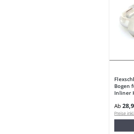
Flexsch
Bogen f
Inliner
70°C
28,9
Ab
Preise ink