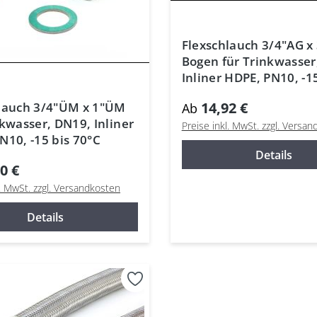
Flexschlauch 3/4"AG 
Bogen für Trinkwasser
Inliner HDPE, PN10, -1
70°C
14,92 €
lauch 3/4"ÜM x 1"ÜM
Ab
nkwasser, DN19, Inliner
Preise inkl. MwSt. zzgl. Versa
N10, -15 bis 70°C
Details
0 €
l. MwSt. zzgl. Versandkosten
Details