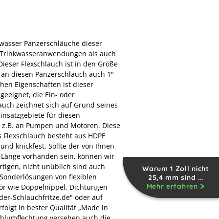
kwasser Panzerschläuche dieser
in Trinkwasseranwendungen als auch
eser Flexschlauch ist in den Größe
 an diesen Panzerschlauch auch 1"
hen Eigenschaften ist dieser
eeignet, die Ein- oder
auch zeichnet sich auf Grund seines
insatzgebiete für diesen
n z.B. an Pumpen und Motoren. Diese
es Flexschlauch besteht aus HDPE
und knickfest. Sollte der von Ihnen
r Länge vorhanden sein, können wir
tigen, nicht unüblich sind auch
Warum 1 Zoll nicht
 Sonderlösungen von flexiblen
25,4 mm sind ...
Mehr erfahren
hör wie Doppelnippel, Dichtungen
der-Schlauchfritze.de" oder auf
olgt in bester Qualität „Made in
tahlumflechtung versehen auch die