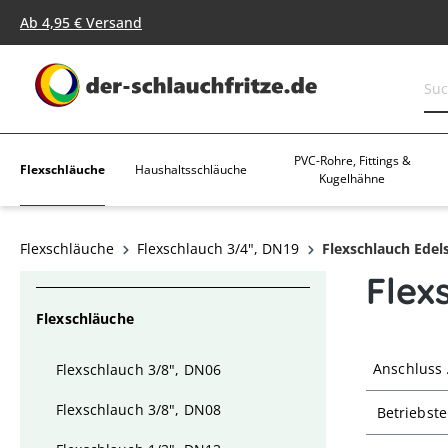
springen
Zur Hauptnavigation springen
Ab 4,95 € Versand
PVC-Rohre, Fittings &
Flexschläuche
Haushaltsschläuche
Kugelhähne
Flexschläuche
Flexschlauch 3/4", DN19
Flexschlauch Edel
Flex
Flexschläuche
Anschluss
Flexschlauch 3/8", DN06
Flexschlauch 3/8", DN08
Betriebst