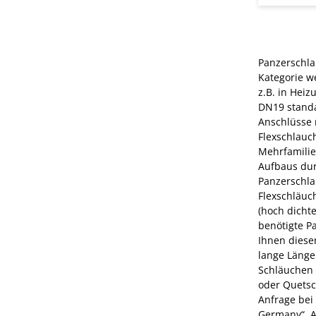
Panzerschla
Kategorie w
z.B. in Hei
DN19 standa
Anschlüsse 
Flexschlauc
Mehrfamilie
Aufbaus dur
Panzerschla
Flexschläuc
(hoch dichte
benötigte P
Ihnen diese
lange Länge
Schläuchen 
oder Quetsc
Anfrage bei
Germany“. A