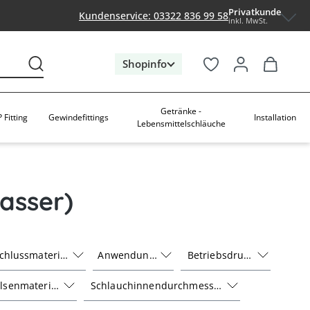
Privatkunde
Kundenservice: 03322 836 99 58
inkl. MwSt.
Shopinfo
Getränke -
 Fitting
Gewindefittings
Installation
Lebensmittelschläuche
asser)
chlussmaterial
Anwendung
Betriebsdruck
lsenmaterial
Schlauchinnendurchmesser