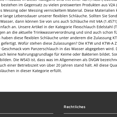
 bestehen im Gegensatz zu vielen preiswerten Produkten aus V2A (
s Messing oder Messing vernickeltem Material. Diese Materialien k
ine lange Lebensdauer unserer flexiblen Schläuche. Sollten Sie 
es Wasser, dann können Sie von uns auch Schläuche mit V4A (1.4571
infach an. Unsere Artikel in der Kategorie Flexschlauch Edelstahl (T
en an die aktuelle Trinkwasserverordnung und sind auch schon fü
 haben diese flexiblen Schläuche unter anderem die Zulassung 
efertigt. Wofür stehen diese Zulassungen? Die KTW und KTW-A Z
 Geschmack vom Panzerschlauch in das Wasser abgegeben wird. D
uch keine Nahrungsgrundlage für Keime oder Bakterien bildet. So
m bilden. Die W543 ist, dass was im Allgemeinen als DVGW bezeichne
uch einer Betriebszeit von über 20 Jahren stand hält. All diese Q
hläuchen in dieser Kategorie erfüllt.
Rechtliches