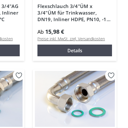
x 3/4"AG
Flexschlauch 3/4"ÜM x
 Inliner
3/4"ÜM für Trinkwasser,
°C
DN19, Inliner HDPE, PN10, -15
bis 70°C
15,98 €
Ab
ndkosten
Preise inkl. MwSt. zzgl. Versandkosten
Details