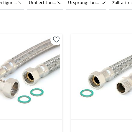
ertigung
Umflechtung
Ursprungsland
Zolltari