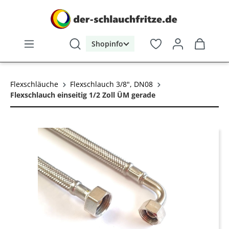
alt springen
Shopinfo
Flexschläuche
Flexschlauch 3/8", DN08
Flexschlauch einseitig 1/2 Zoll ÜM gerade
Bildergalerie überspringen