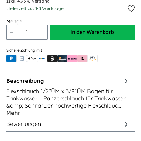
zzgl. 4,95 € Versand
Lieferzeit ca. 1-3 Werktage
Menge
In den Warenkorb
Sichere Zahlung mit:
PayPal
Rechnungskauf (für Behörden)
Apple Pay
Banküberweisung (vorab)
Rechnungskauf (Billie)
Kreditkarte
Rechnung oder Ratenkauf (Klarna)
Sofortüberweisung (Klarna)
Amazon Pay
Beschreibung
Flexschlauch 1/2"ÜM x 3/8"ÜM Bogen für
Trinkwasser – Panzerschlauch für Trinkwasser
&amp; SanitärDer hochwertige Flexschlauc…
Mehr
Bewertungen