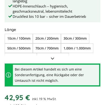
langlebig
HDPE-Innenschlauch – hygienisch,
geschmacksneutral, lebensmittelecht
Druckfest bis 10 bar – sicher im Dauerbetrieb
auswählen
Länge
10cm / 100mm
20cm / 200mm
30cm / 300mm
50cm / 500mm
70cm / 700mm
1,00m / 1.000mm
1,50m / 1.500mm
2,00m / 2.000mm
3,00m / 3.000mm
3,50m / 3.500mm
Bei diesem Artikel handelt es sich um eine
Sonderanfertigung, eine Rückgabe oder der
Umtausch ist nicht möglich.
42,95 €
inkl. 19 % MwSt.