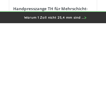
Handpresszange TH für Mehrschicht-
Verbundrohr 16x2 / 20x2 / 26x3 / 32x3
Warum 1 Zoll nicht 25,4 mm sind ...
inkl. Koffer
190,82 €
Preise inkl. MwSt. zzgl. Versandkosten
In den Warenkorb
Kontakt
Shopinfo