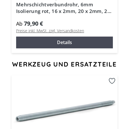
Mehrschichtverbundrohr, 6mm
Isolierung rot, 16 x 2mm, 20 x 2mm, 26
x 3mm, DVGW
79,90 €
Ab
Preise inkl. MwSt. zzgl. Versandkosten
Details
Produktgalerie überspringen
WERKZEUG UND ERSATZTEILE