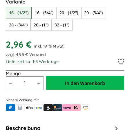
auswählen
Variante
16 - (1/2")
16 - (3/4")
20 - (1/2")
20 - (3/4")
26 - (3/4")
26 - (1")
32 - (1")
2,96 €
inkl. 19 % MwSt.
zzgl. 4,95 € Versand
Lieferzeit ca. 1-3 Werktage
Menge
In den Warenkorb
Sichere Zahlung mit:
PayPal
Rechnungskauf (für Behörden)
Apple Pay
Banküberweisung (vorab)
Rechnungskauf (Billie)
Kreditkarte
Rechnung oder Ratenkauf (Klarna)
Sofortüberweisung (Klarna)
Amazon Pay
Beschreibung