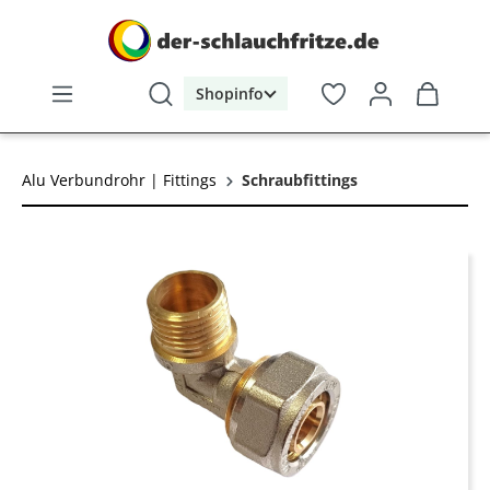
alt springen
Shopinfo
Alu Verbundrohr | Fittings
Schraubfittings
Bildergalerie überspringen