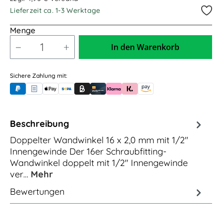
Lieferzeit ca. 1-3 Werktage
Menge
In den Warenkorb
Sichere Zahlung mit:
PayPal
Rechnungskauf (für Behörden)
Apple Pay
Banküberweisung (vorab)
Rechnungskauf (Billie)
Kreditkarte
Rechnung oder Ratenkauf (Klarna)
Sofortüberweisung (Klarna)
Amazon Pay
Beschreibung
Doppelter Wandwinkel 16 x 2,0 mm mit 1/2"
Innengewinde Der 16er Schraubfitting-
Wandwinkel doppelt mit 1/2" Innengewinde
ver…
Mehr
Bewertungen