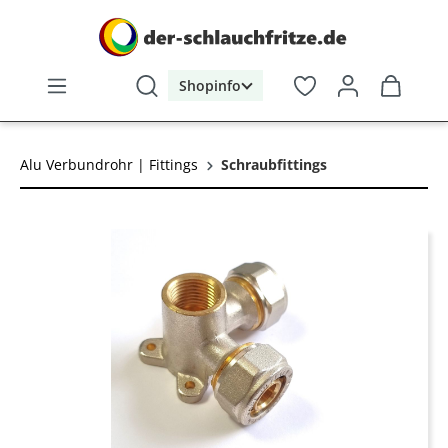
alt springen
Shopinfo
Alu Verbundrohr | Fittings
Schraubfittings
Bildergalerie überspringen