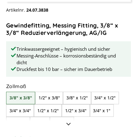
Artikelnr.
24.07.3838
Gewindefitting, Messing Fitting, 3/8“ x
3/8“ Reduzierverlängerung, AG/IG
Trinkwassergeeignet – hygienisch und sicher
Messing-Anschlüsse – korrosionsbeständig und
dicht
Druckfest bis 10 bar – sicher im Dauerbetrieb
auswählen
Zollmaß
3/8" x 3/8"
1/2" x 3/8"
3/8" x 1/2"
3/4" x 1/2"
3/4" x 3/4"
1/2" x 1/2"
1/2" x 3/4"
3/4" x 1"
1/2" x 1"
1" x 1"
1" x 3/4"