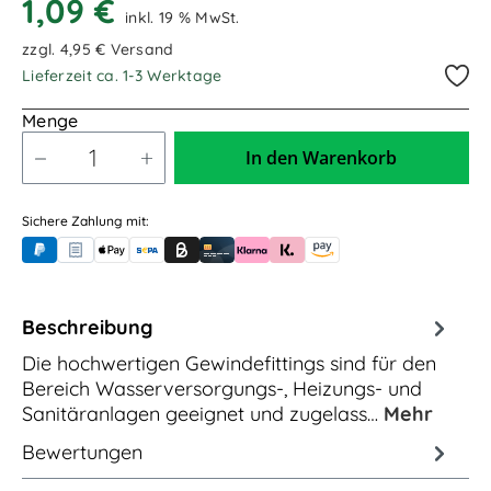
1,09 €
inkl. 19 % MwSt.
zzgl. 4,95 € Versand
Lieferzeit ca. 1-3 Werktage
Menge
In den Warenkorb
Sichere Zahlung mit:
PayPal
Rechnungskauf (für Behörden)
Apple Pay
Banküberweisung (vorab)
Rechnungskauf (Billie)
Kreditkarte
Rechnung oder Ratenkauf (Klarna)
Sofortüberweisung (Klarna)
Amazon Pay
Beschreibung
Die hochwertigen Gewindefittings sind für den
Bereich Wasserversorgungs-, Heizungs- und
Sanitäranlagen geeignet und zugelass…
Mehr
Bewertungen