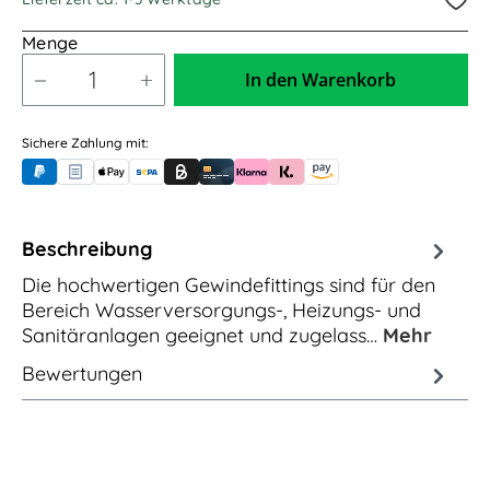
Menge
In den Warenkorb
Sichere Zahlung mit:
PayPal
Rechnungskauf (für Behörden)
Apple Pay
Banküberweisung (vorab)
Rechnungskauf (Billie)
Kreditkarte
Rechnung oder Ratenkauf (Klarna)
Sofortüberweisung (Klarna)
Amazon Pay
Beschreibung
Die hochwertigen Gewindefittings sind für den
Bereich Wasserversorgungs-, Heizungs- und
Sanitäranlagen geeignet und zugelass…
Mehr
Bewertungen