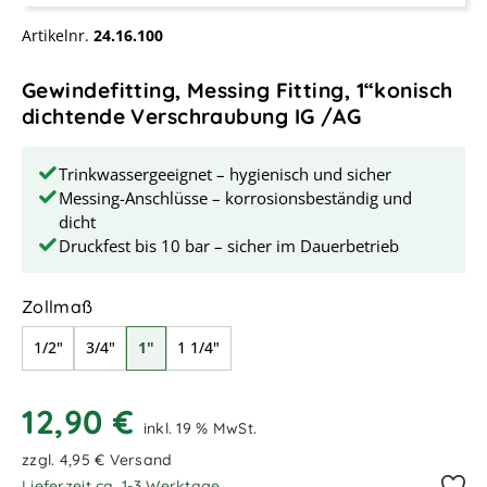
Artikelnr.
24.16.100
Gewindefitting, Messing Fitting, 1“konisch
dichtende Verschraubung IG /AG
Trinkwassergeeignet – hygienisch und sicher
Messing-Anschlüsse – korrosionsbeständig und
dicht
Druckfest bis 10 bar – sicher im Dauerbetrieb
auswählen
Zollmaß
1/2"
3/4"
1"
1 1/4"
12,90 €
inkl. 19 % MwSt.
zzgl. 4,95 € Versand
Lieferzeit ca. 1-3 Werktage