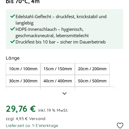
bis 70°C, 4m
Edelstahl-Geflecht – druckfest, knickstabil und
langlebig
HDPE-Innenschlauch – hygienisch,
geschmacksneutral, lebensmittelecht
Druckfest bis 10 bar – sicher im Dauerbetrieb
auswählen
Länge
10cm / 100mm
15cm / 150mm
20cm / 200mm
30cm / 300mm
40cm / 400mm
50cm / 500mm
70cm / 700mm
80cm / 800mm
1,00m / 1.000mm
1,50m / 1.500mm
2,00m / 2.000mm
29,76 €
inkl. 19 % MwSt.
2,50m / 2.500mm
3,00m / 3.000mm
zzgl. 4,95 € Versand
Lieferzeit ca. 1-3 Werktage
3,50m / 3.500mm
4,00m / 4.000mm