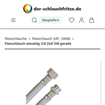
alt springen
Shopinfo
Flexschläuche
Flexschlauch 3/8", DN08
Flexschlauch einseitig 3/8 Zoll ÜM gerade
Bildergalerie überspringen