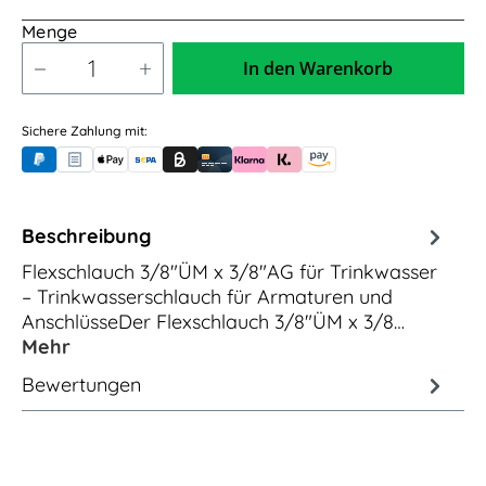
Menge
5,00m / 5.000mm
In den Warenkorb
Sichere Zahlung mit:
PayPal
Rechnungskauf (für Behörden)
Apple Pay
Banküberweisung (vorab)
Rechnungskauf (Billie)
Kreditkarte
Rechnung oder Ratenkauf (Klarna)
Sofortüberweisung (Klarna)
Amazon Pay
Beschreibung
Flexschlauch 3/8"ÜM x 3/8"AG für Trinkwasser
– Trinkwasserschlauch für Armaturen und
AnschlüsseDer Flexschlauch 3/8"ÜM x 3/8…
Mehr
Bewertungen