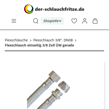
alt springen
Shopinfo
Flexschläuche
Flexschlauch 3/8", DN08
Flexschlauch einseitig 3/8 Zoll ÜM gerade
Bildergalerie überspringen