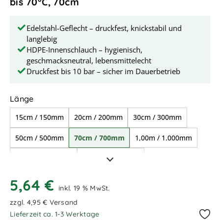
bis 70°C, 70cm
Edelstahl-Geflecht – druckfest, knickstabil und
langlebig
HDPE-Innenschlauch – hygienisch,
geschmacksneutral, lebensmittelecht
Druckfest bis 10 bar – sicher im Dauerbetrieb
auswählen
Länge
15cm / 150mm
20cm / 200mm
30cm / 300mm
50cm / 500mm
70cm / 700mm
1,00m / 1.000mm
1,50m / 1.500mm
2,00m / 2.000mm
2,50m / 2.500mm
5,64 €
inkl. 19 % MwSt.
zzgl. 4,95 € Versand
Lieferzeit ca. 1-3 Werktage