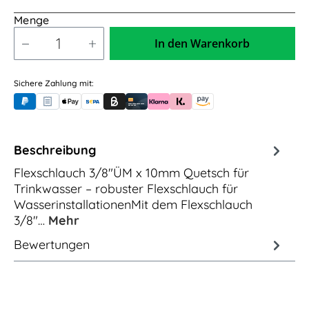
Menge
In den Warenkorb
Sichere Zahlung mit:
PayPal
Rechnungskauf (für Behörden)
Apple Pay
Banküberweisung (vorab)
Rechnungskauf (Billie)
Kreditkarte
Rechnung oder Ratenkauf (Klarna)
Sofortüberweisung (Klarna)
Amazon Pay
Beschreibung
Flexschlauch 3/8"ÜM x 10mm Quetsch für
Trinkwasser – robuster Flexschlauch für
WasserinstallationenMit dem Flexschlauch
3/8"…
Mehr
Bewertungen