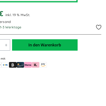
 €
inkl. 19 % MwSt.
Versand
. 1-3 Werktage
In den Warenkorb
 mit:
skauf (für Behörden)
le Pay
Banküberweisung (vorab)
Rechnungskauf (Billie)
Kreditkarte
Rechnung oder Ratenkauf (Klarna)
Sofortüberweisung (Klarna)
Amazon Pay