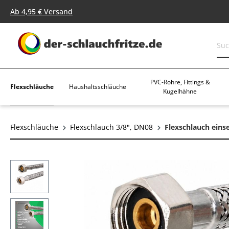
springen
Zur Hauptnavigation springen
Ab 4,95 € Versand
PVC-Rohre, Fittings &
Flexschläuche
Haushaltsschläuche
Kugelhähne
Flexschläuche
Flexschlauch 3/8", DN08
Flexschlauch einse
Bildergalerie überspringen