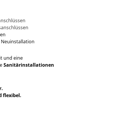
anschlüssen
sanschlüssen
hen
 Neuinstallation
it und eine
le
Sanitärinstallationen
r.
 flexibel.