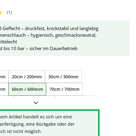
(1)
tliche Bewertung von 5 von 5 Sternen
l-Geflecht – druckfest, knickstabil und langlebig
nenschlauch – hygienisch, geschmacksneutral,
ttelecht
t bis 10 bar – sicher im Dauerbetrieb
ählen
0mm
20cm / 200mm
30cm / 300mm
0mm
60cm / 600mm
70cm / 700mm
000mm
1,20m / 1.200mm
1,50m / 1.500mm
000mm
2,50m / 2.500mm
3,00m / 3.000mm
sem Artikel handelt es sich um eine
anfertigung, eine Rückgabe oder der
000mm
7,00m / 7.000mm
h ist nicht möglich.