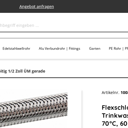
Angebot anfragen
Edelstahlwellrohr
Alu Verbundrohr | Fittings
Garten
PE Rohr | PP
itig 1/2 Zoll ÜM gerade
Artikelnr.
100
Flexsch
Trinkwas
70°C, 6