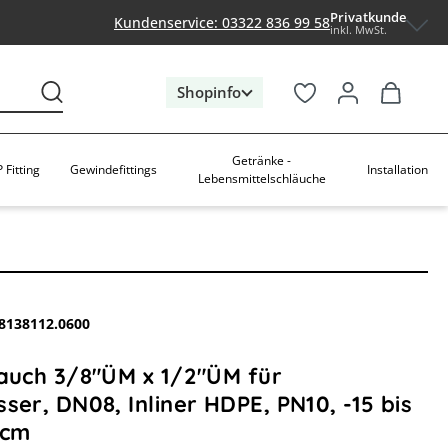
Privatkunde
Kundenservice: 03322 836 99 58
inkl. MwSt.
Shopinfo
Getränke -
 Fitting
Gewindefittings
Installation
Lebensmittelschläuche
8138112.0600
lauch 3/8"ÜM x 1/2"ÜM für
ser, DN08, Inliner HDPE, PN10, -15 bis
0cm