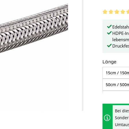
Durchschnit
Edelstah
HDPE-In
lebensmi
Druckfes
ausw
Länge
15cm / 15
50cm / 50
1,00m / 1.
2,00m / 2.
Bei die
Sonder
5,00m / 5.
Umtausc