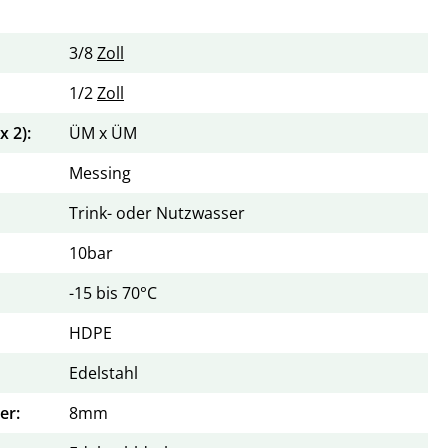
3/8
Zoll
1/2
Zoll
 2):
ÜM x ÜM
Messing
Trink- oder Nutzwasser
10bar
-15 bis 70°C
HDPE
Edelstahl
er:
8mm