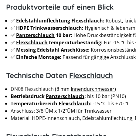
Produktvorteile auf einen Blick
✅
Edelstahlumflechtung
Flexschlauch
:
Robust, knick
✅
HDPE Trinkwasserschlauch:
Hygienisch & lebensmi
✅
Panzerschlauch
10 bar:
Hohe Druckbeständigkeit f
✅
Flexschlauch
temperaturbeständig:
Für -15 °C bis
✅
Messing Edelstahl Anschlüsse:
Korrosionsbeständi
✅
Einfache Montage:
Passend für gängige Anschluss
Technische Daten
Flexschlauch
DN08 Flexschlauch
(8 mm
Innendurchmesser
)
Betriebsdruck
Panzerschlauch
:
bis 10 bar (PN10)
Temperaturbereich
Flexschlauch
:
-15 °C bis +70 °C
Anschluss: 3/8"ÜM x 1/2"ÜM für Trinkwasser
Material: HDPE-Innenschlauch, Edelstahlumflechtung,