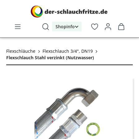
alt springen
Shopinfo
Flexschläuche
Flexschlauch 3/4", DN19
Flexschlauch Stahl verzinkt (Nutzwasser)
Bildergalerie überspringen