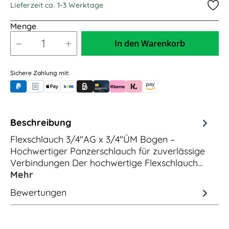
Lieferzeit ca. 1-3 Werktage
Menge
In den Warenkorb
Sichere Zahlung mit:
PayPal
Rechnungskauf (für Behörden)
Apple Pay
Banküberweisung (vorab)
Rechnungskauf (Billie)
Kreditkarte
Rechnung oder Ratenkauf (Klarna)
Sofortüberweisung (Klarna)
Amazon Pay
Beschreibung
Flexschlauch 3/4"AG x 3/4"ÜM Bogen –
Hochwertiger Panzerschlauch für zuverlässige
Verbindungen Der hochwertige Flexschlauch…
Mehr
Bewertungen