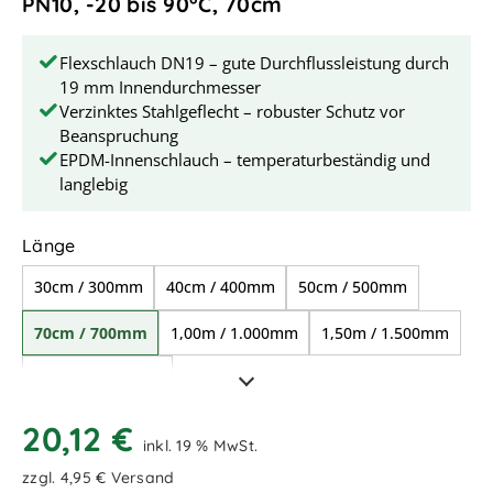
PN10, -20 bis 90°C, 70cm
Flexschlauch DN19 – gute Durchflussleistung durch
19 mm Innendurchmesser
Verzinktes Stahlgeflecht – robuster Schutz vor
Beanspruchung
EPDM-Innenschlauch – temperaturbeständig und
langlebig
auswählen
Länge
30cm / 300mm
40cm / 400mm
50cm / 500mm
70cm / 700mm
1,00m / 1.000mm
1,50m / 1.500mm
2,00m / 2.000mm
20,12 €
inkl. 19 % MwSt.
zzgl. 4,95 € Versand