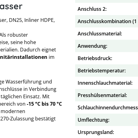
wasser
Anschluss 2:
er, DN25, Inliner HDPE,
Anschlusskombination (1 x
Anschlussmaterial:
 Als robuster
eise, seine hohe
Anwendung:
rialien. Dadurch eignet
nitärinstallationen
im
Betriebsdruck:
Betriebstemperatur:
sige Wasserführung und
Innenschlauchmaterial:
nschlüsse in Verbindung
Presshülsenmaterial:
täglichen Einsatz. Mit
ereich von
-15 °C bis 70 °C
Schlauchinnendurchmess
 modernen
270-Zulassung bestätigt
Umflechtung:
Ursprungsland: