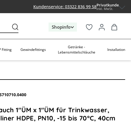
Privatkunde
Kundenservice: 03322 836 99 58
inkl. MwSt.
Shopinfo
Getränke -
 Fitting
Gewindefittings
Installation
Lebensmittelschläuche
5710710.0400
auch 1"ÜM x 1"ÜM für Trinkwasser,
liner HDPE, PN10, -15 bis 70°C, 40cm