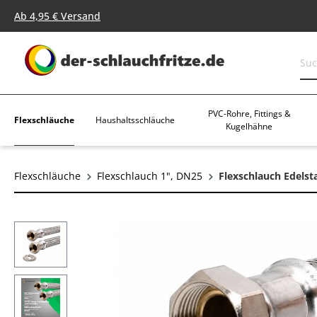
springen
Zur Hauptnavigation springen
Ab 4,95 € Versand
PVC-Rohre, Fittings &
Flexschläuche
Haushaltsschläuche
Kugelhähne
Flexschläuche
Flexschlauch 1", DN25
Flexschlauch Edelst
Bildergalerie überspringen