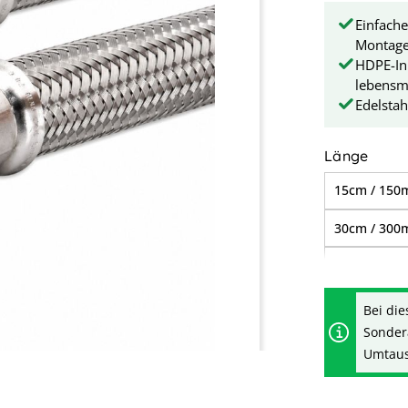
Einfache 
Montage
HDPE-In
lebensmi
Edelstah
ausw
Länge
15cm / 15
30cm / 30
70cm / 70
1,10m / 1.
Bei die
Sonder
1,70m / 1.
Umtausc
3,50m / 3.