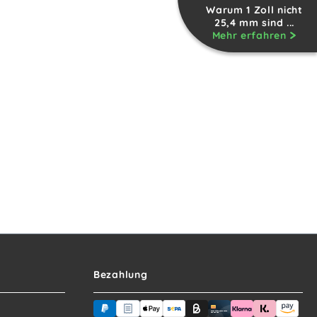
Warum 1 Zoll nicht
25,4 mm sind ...
Mehr erfahren
Bezahlung
PayPal
Rechnungskauf (für Behörden)
Apple Pay
Banküberweisung (vorab)
Rechnungskauf (Billie)
Kreditkarte
Rechnung ode
Sofortüb
Ama