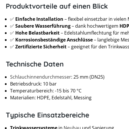
Produktvorteile auf einen Blick
✅
Einfache Installation
– flexibel einsetzbar in viele
✅
Saubere Wasserführung
– dank hochwertigem
HDP
✅
Hohe Belastbarkeit
– Edelstahlumflechtung für mehr
✅
Korrosionsbeständige Anschlüsse
– langlebige Me
✅
Zertifizierte Sicherheit
– geeignet für den Trinkwas
Technische Daten
Schlauchinnendurchmesser
: 25 mm (DN25)
Betriebsdruck: 10 bar
Temperaturbereich: -15 bis 70 °C
Materialien: HDPE, Edelstahl, Messing
Typische Einsatzbereiche
Trinkwassersysteme
in
Neubau
und Sanierung