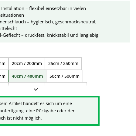
Installation – flexibel einsetzbar in vielen
situationen
nenschlauch – hygienisch, geschmacksneutral,
ttelecht
l-Geflecht – druckfest, knickstabil und langlebig
ählen
0mm
20cm / 200mm
25cm / 250mm
0mm
40cm / 400mm
50cm / 500mm
0mm
80cm / 800mm
1,00m / 1.000mm
100mm
1,30m / 1.300mm
1,50m / 1.500mm
sem Artikel handelt es sich um eine
anfertigung, eine Rückgabe oder der
700mm
2,00m / 2.000mm
2,50m / 2.500mm
h ist nicht möglich.
500mm
4,00m / 4.000mm
5,00m / 5.000mm