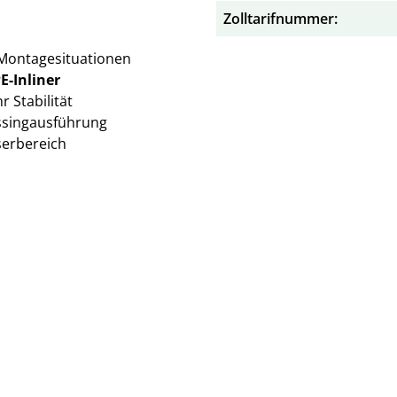
Zolltarifnummer:
n Montagesituationen
E-Inliner
 Stabilität
ssingausführung
serbereich