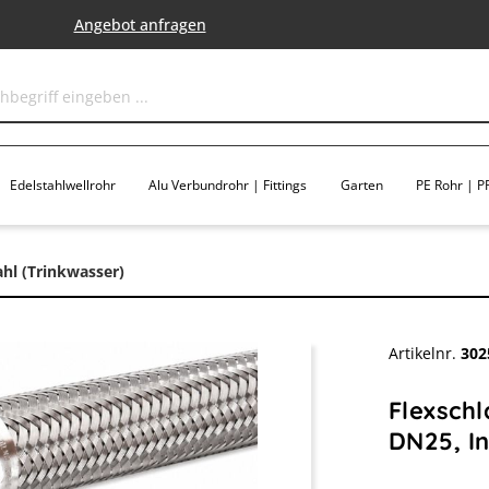
Angebot anfragen
Edelstahlwellrohr
Alu Verbundrohr | Fittings
Garten
PE Rohr | PP
ahl (Trinkwasser)
Artikelnr.
302
Flexschl
DN25, In