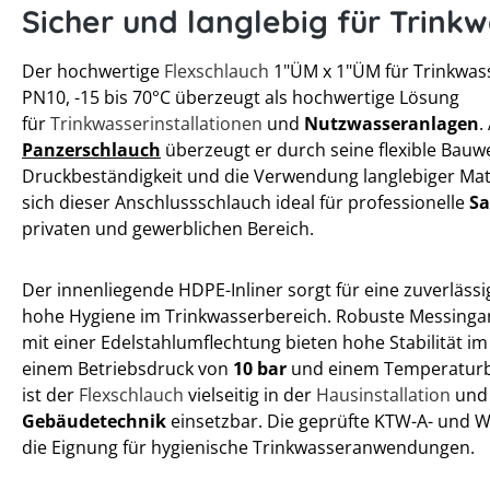
Sicher und langlebig für Trink
Der hochwertige
Flexschlauch
1"ÜM x 1"ÜM für Trinkwass
PN10, -15 bis 70°C überzeugt als hochwertige Lösung
für
Trinkwasserinstallationen
und
Nutzwasseranlagen
.
Panzerschlauch
überzeugt er durch seine flexible Bauw
Druckbeständigkeit und die Verwendung langlebiger Mate
sich dieser Anschlussschlauch ideal für professionelle
Sa
privaten und gewerblichen Bereich.
Der innenliegende HDPE-Inliner sorgt für eine zuverläs
hohe Hygiene im Trinkwasserbereich. Robuste Messinga
mit einer Edelstahlumflechtung bieten hohe Stabilität im 
einem Betriebsdruck von
10 bar
und einem Temperaturb
ist der
Flexschlauch
vielseitig in der
Hausinstallation
und
Gebäudetechnik
einsetzbar. Die geprüfte KTW-A- und W
die Eignung für hygienische Trinkwasseranwendungen.