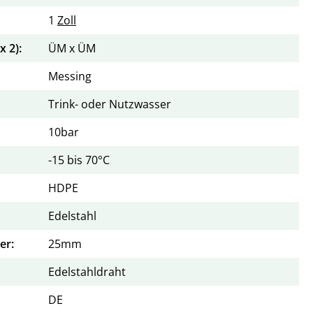
1
Zoll
 2):
ÜM x ÜM
Messing
Trink- oder Nutzwasser
10bar
-15 bis 70°C
HDPE
Edelstahl
er:
25mm
Edelstahldraht
DE