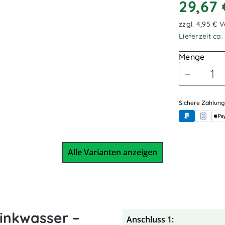
29,67
7,50m / 7.
zzgl. 4,95 € 
Lieferzeit ca
Menge
Sichere Zahlung
PayPal
Rechnung
App
Alle Varianten anzeigen
rinkwasser –
Anschluss 1: