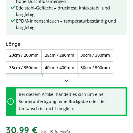
hohe Durchflussmengen
Edelstahl-Geflecht – druckfest, knickstabil und
langlebig
EPDM-Innenschlauch – temperaturbeständig und
langlebig
auswählen
Länge
20cm / 200mm
28cm / 280mm
30cm / 300mm
35cm / 350mm
40cm / 400mm
50cm / 500mm
60cm / 600mm
70cm / 700mm
80cm / 800mm
1,00m / 1.000mm
1,50m / 1.500mm
Bei diesem Artikel handelt es sich um eine
Sonderanfertigung, eine Rückgabe oder der
2,00m / 2.000mm
2,50m / 2.500mm
Umtausch ist nicht möglich.
3,00m / 3.000mm
4,00m / 4.000mm
30,99 €
5,00m / 5.000mm
10,00m / 10.000mm
inkl. 19 % MwSt.