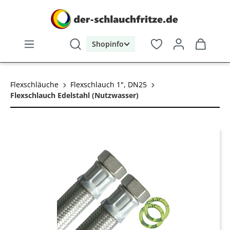
alt springen
Shopinfo
Flexschläuche
Flexschlauch 1", DN25
Flexschlauch Edelstahl (Nutzwasser)
Bildergalerie überspringen