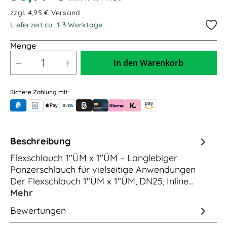
zzgl. 4,95 € Versand
Lieferzeit ca. 1-3 Werktage
Menge
In den Warenkorb
Sichere Zahlung mit:
PayPal
Rechnungskauf (für Behörden)
Apple Pay
Banküberweisung (vorab)
Rechnungskauf (Billie)
Kreditkarte
Rechnung oder Ratenkauf (Klarna)
Sofortüberweisung (Klarna)
Amazon Pay
Beschreibung
Flexschlauch 1"ÜM x 1"ÜM – Langlebiger
Panzerschlauch für vielseitige Anwendungen
Der Flexschlauch 1"ÜM x 1"ÜM, DN25, Inline…
Mehr
Bewertungen