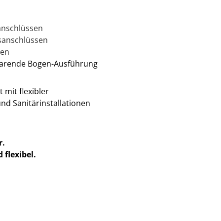
anschlüssen
sanschlüssen
hen
parende Bogen-Ausführung
 mit flexibler
nd Sanitärinstallationen
r.
 flexibel.