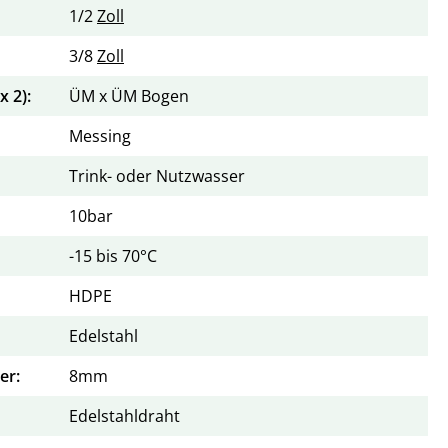
1/2
Zoll
3/8
Zoll
 2):
ÜM x ÜM Bogen
Messing
Trink- oder Nutzwasser
10bar
-15 bis 70°C
HDPE
Edelstahl
er:
8mm
Edelstahldraht