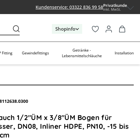
Privatkunde
Kundenservice: 03322 836 99 58
inkl. MwSt.
Shopinfo
Getränke -
 Fitting
Gewindefittings
Installation
Lebensmittelschläuche
8112638.0300
lauch 1/2"ÜM x 3/8"ÜM Bogen für
ser, DN08, Inliner HDPE, PN10, -15 bis
0cm