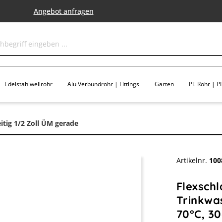
Angebot anfragen
Edelstahlwellrohr
Alu Verbundrohr | Fittings
Garten
PE Rohr | PP
itig 1/2 Zoll ÜM gerade
Artikelnr.
100
Flexsch
Trinkwas
70°C, 3