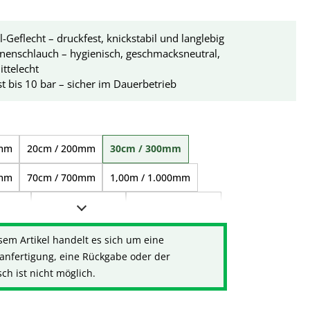
l-Geflecht – druckfest, knickstabil und langlebig
nenschlauch – hygienisch, geschmacksneutral,
ttelecht
t bis 10 bar – sicher im Dauerbetrieb
ählen
0mm
20cm / 200mm
30cm / 300mm
0mm
70cm / 700mm
1,00m / 1.000mm
500mm
2,00m / 2.000mm
3,00m / 3.000mm
500mm
sem Artikel handelt es sich um eine
anfertigung, eine Rückgabe oder der
h ist nicht möglich.