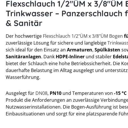
Flexschlauch 1/2"ÜM x 3/8"ÜM 
Trinkwasser – Panzerschlauch 
& Sanitär
Der hochwertige
Flexschlauch 1/2"ÜM x 3/8"ÜM Bogen
fü
zuverlässige Lösung für sichere und langlebige
Trinkwass
sich ideal für den Einsatz an
Armaturen
,
Spülkästen
sow
Sanitäranlagen
. Dank
HDPE-Inliner
und stabiler
Edels
bietet der Schlauch eine hohe Betriebssicherheit. Die Kon
dauerhafte Belastung im Alltag ausgelegt und unterstütz
Wasserführung.
Ausgelegt für
DN08
,
PN10
und Temperaturen von
-15 °C
Produkt die Anforderungen an zuverlässige Verbindung
Nutzwasserinstallationen. Die Bogen-Ausführung ist bes
Einbausituationen und sorgt für eine platzsparende Füh