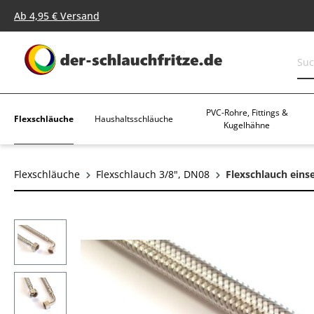
springen
Zur Hauptnavigation springen
Ab 4,95 € Versand
PVC-Rohre, Fittings &
Flexschläuche
Haushaltsschläuche
Kugelhähne
Flexschläuche
Flexschlauch 3/8", DN08
Flexschlauch einse
Bildergalerie überspringen