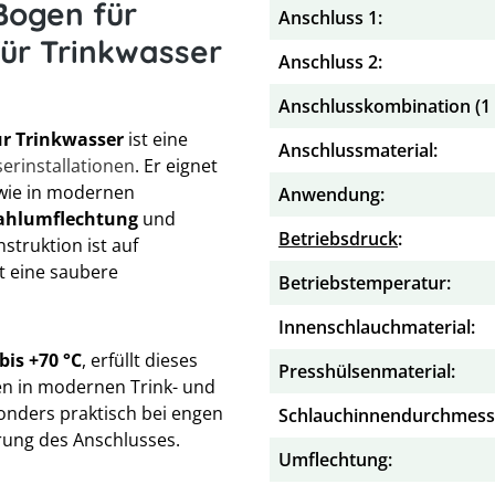
Bogen für
Anschluss 1:
für Trinkwasser
Anschluss 2:
Anschlusskombination (1 x
r Trinkwasser
ist eine
Anschlussmaterial:
erinstallationen
. Er eignet
ie in modernen
Anwendung:
tahlumflechtung
und
Betriebsdruck
:
struktion ist auf
t eine saubere
Betriebstemperatur:
Innenschlauchmaterial:
 bis +70 °C
, erfüllt dieses
Presshülsenmaterial:
en in modernen Trink- und
onders praktisch bei engen
Schlauchinnendurchmess
rung des Anschlusses.
Umflechtung: