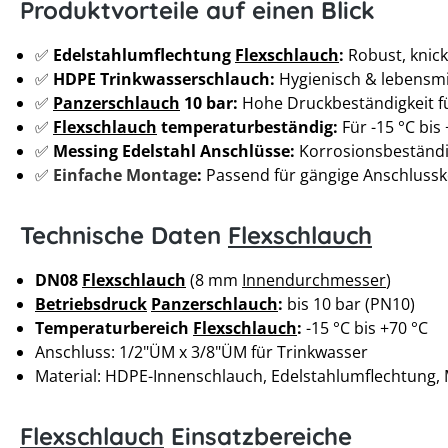
Produktvorteile auf einen Blick
✅
Edelstahlumflechtung
Flexschlauch
:
Robust, knick
✅
HDPE Trinkwasserschlauch:
Hygienisch & lebensmi
✅
Panzerschlauch
10 bar:
Hohe Druckbeständigkeit f
✅
Flexschlauch
temperaturbeständig:
Für -15 °C bis
✅
Messing Edelstahl Anschlüsse:
Korrosionsbeständi
✅
Einfache Montage
:
Passend für gängige Anschluss
Technische Daten
Flexschlauch
DN08
Flexschlauch
(8 mm
Innendurchmesser
)
Betriebsdruck
Panzerschlauch
:
bis 10 bar (PN10)
Temperaturbereich
Flexschlauch
:
-15 °C bis +70 °C
Anschluss: 1/2"ÜM x 3/8"ÜM für Trinkwasser
Material: HDPE-Innenschlauch, Edelstahlumflechtung,
Flexschlauch
Einsatzbereiche