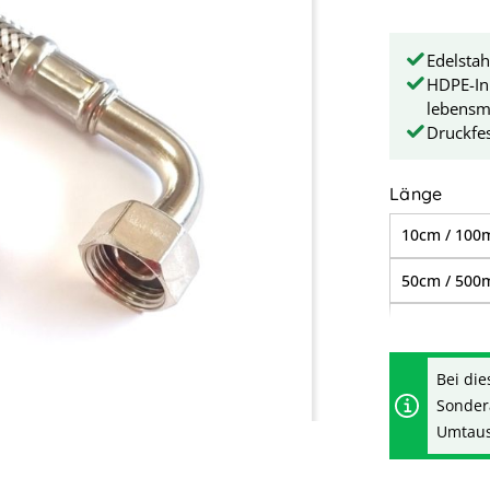
Edelstah
HDPE-In
lebensmi
Druckfes
ausw
Länge
10cm / 10
50cm / 50
1,50m / 1.
3,50m / 3.
Bei die
Sonder
Umtausc