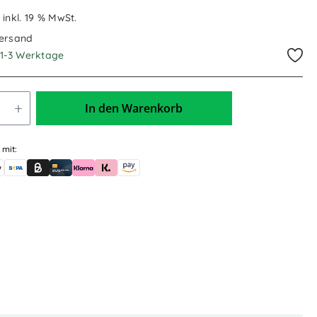
€
inkl. 19 % MwSt.
Versand
. 1-3 Werktage
In den Warenkorb
 mit:
skauf (für Behörden)
le Pay
Banküberweisung (vorab)
Rechnungskauf (Billie)
Kreditkarte
Rechnung oder Ratenkauf (Klarna)
Sofortüberweisung (Klarna)
Amazon Pay