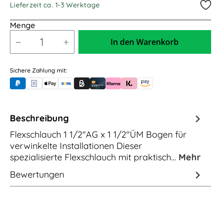
Lieferzeit ca. 1-3 Werktage
Menge
In den Warenkorb
Sichere Zahlung mit:
PayPal
Rechnungskauf (für Behörden)
Apple Pay
Banküberweisung (vorab)
Rechnungskauf (Billie)
Kreditkarte
Rechnung oder Ratenkauf (Klarna)
Sofortüberweisung (Klarna)
Amazon Pay
Beschreibung
Flexschlauch 1 1/2"AG x 1 1/2"ÜM Bogen für
verwinkelte Installationen Dieser
spezialisierte Flexschlauch mit praktisch…
Mehr
Bewertungen