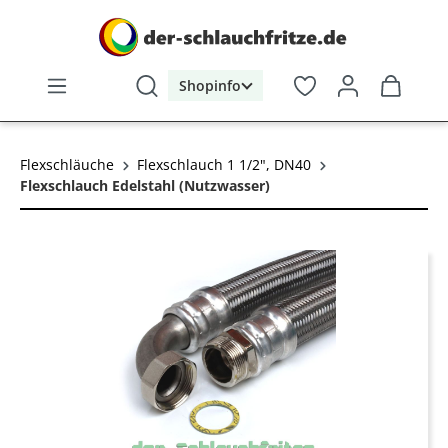
alt springen
Shopinfo
Flexschläuche
Flexschlauch 1 1/2", DN40
Flexschlauch Edelstahl (Nutzwasser)
Bildergalerie überspringen