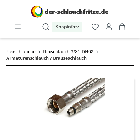
alt springen
Shopinfo
Flexschläuche
Flexschlauch 3/8", DN08
Armaturenschlauch / Brauseschlauch
Bildergalerie überspringen