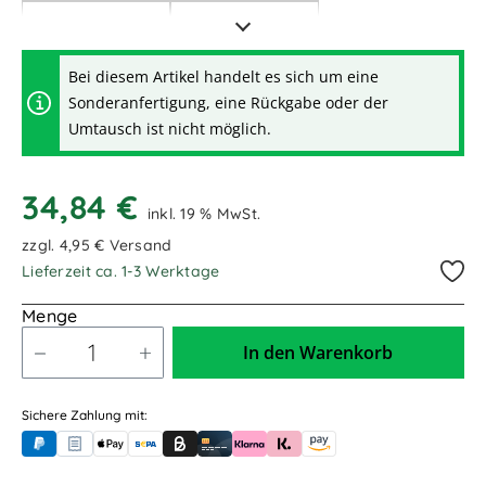
2,00m / 2.000mm
3,00m / 3.000mm
Bei diesem Artikel handelt es sich um eine
Sonderanfertigung, eine Rückgabe oder der
Umtausch ist nicht möglich.
34,84 €
inkl. 19 % MwSt.
zzgl. 4,95 € Versand
Lieferzeit ca. 1-3 Werktage
Menge
In den Warenkorb
Sichere Zahlung mit:
PayPal
Rechnungskauf (für Behörden)
Apple Pay
Banküberweisung (vorab)
Rechnungskauf (Billie)
Kreditkarte
Rechnung oder Ratenkauf (Klarna)
Sofortüberweisung (Klarna)
Amazon Pay