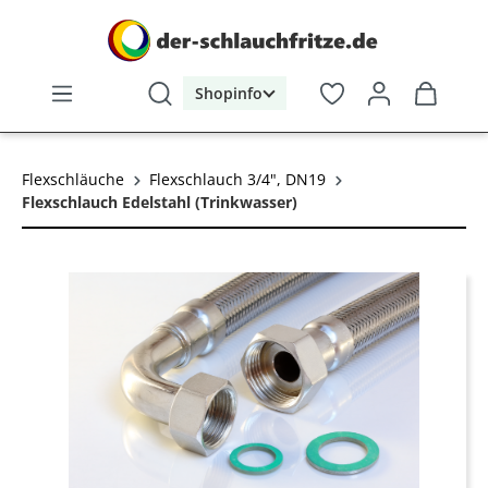
alt springen
Shopinfo
Flexschläuche
Flexschlauch 3/4", DN19
Flexschlauch Edelstahl (Trinkwasser)
Bildergalerie überspringen