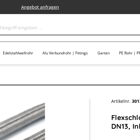
Angebot anfragen
Edelstahlwellrohr
Alu Verbundrohr | Fittings
Garten
PE Rohr | PP
Artikelnr.
301
Flexsch
DN13, In