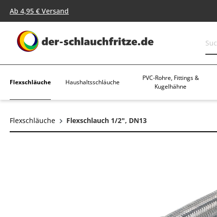
springen
Zur Hauptnavigation springen
Ab 4,95 € Versand
PVC-Rohre, Fittings &
Flexschläuche
Haushaltsschläuche
Kugelhähne
Flexschläuche
Flexschlauch 1/2", DN13
Bildergalerie überspringen