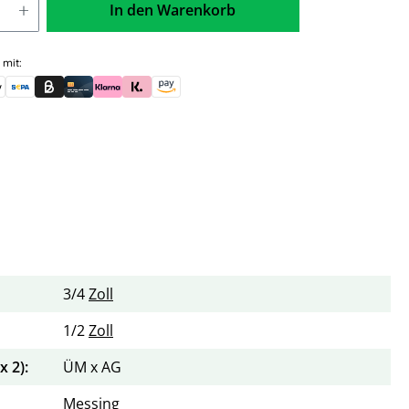
In den Warenkorb
 mit:
skauf (für Behörden)
le Pay
Banküberweisung (vorab)
Rechnungskauf (Billie)
Kreditkarte
Rechnung oder Ratenkauf (Klarna)
Sofortüberweisung (Klarna)
Amazon Pay
3/4
Zoll
1/2
Zoll
 2):
ÜM x AG
Messing