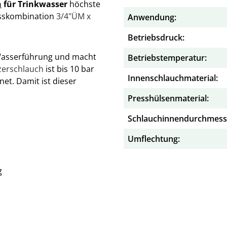
h
für Trinkwasser
höchste
lusskombination
3/4"ÜM x
Anwendung:
Betriebsdruck:
e Wasserführung und macht
Betriebstemperatur:
zerschlauch
ist bis 10 bar
Innenschlauchmaterial:
et. Damit ist dieser
Presshülsenmaterial:
Schlauchinnendurchmess
Umflechtung:
g