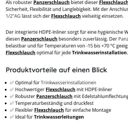
Als robuster
Panzerschlauch
bietet dieser
Flexschlauc
Sicherheit, Flexibilität und Langlebigkeit. Mit der Ansch
1/2"AG
lässt sich der
Flexschlauch
vielseitig einsetzen.
Der integrierte HDPE-Inliner sorgt für eine hygienisch
diesen
Panzerschlauch
besonders zuverlässig. Der
Pan
belastbar und für Temperaturen von -15 bis +70 °C geeign
Flexschlauch
optimal für jede
Trinkwasserinstallation
.
Produktvorteile auf einen Blick
✅ Optimal für
Trinkwasserinstallationen
✅ Hochwertiger
Flexschlauch
mit HDPE-Inliner
✅ Robuster
Panzerschlauch
mit Edelstahlumflechtun
✅ Temperaturbeständig und druckfest
✅ Flexibler
Flexschlauch
für einfache Montage
✅ Ideal für
Trinkwasserleitungen