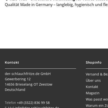
Qualität Made in Germany – langlebig, hygienisch und flex
Kontakt
Shopinfo
der-schlauchfritze.de GmbH
Versand & Be
Gewerbering 12
Über uns
14656 Brieselang OT Zeestow
Kontakt
Deutschland
Magazin
Was passt wo
Telefon
+49 (3322) 836 99 58
Warum ein Zo
E-Mail
info@der-schlauchfritze.de