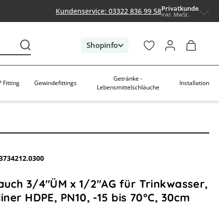
Privatkunde
Kundenservice: 03322 836 99 58
inkl. MwSt.
Shopinfo
Getränke -
 Fitting
Gewindefittings
Installation
Lebensmittelschläuche
3734212.0300
lauch 3/4"ÜM x 1/2"AG für Trinkwasser,
liner HDPE, PN10, -15 bis 70°C, 30cm