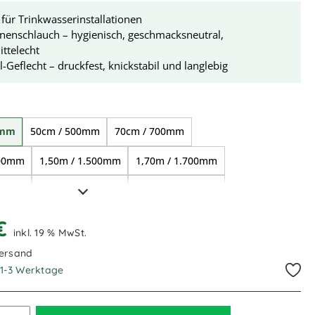
für Trinkwasserinstallationen
nenschlauch – hygienisch, geschmacksneutral,
ttelecht
l-Geflecht – druckfest, knickstabil und langlebig
ählen
0mm
50cm / 500mm
70cm / 700mm
000mm
1,50m / 1.500mm
1,70m / 1.700mm
800mm
2,00m / 2.000mm
3,00m / 3.000mm
 €
inkl. 19 % MwSt.
Versand
. 1-3 Werktage