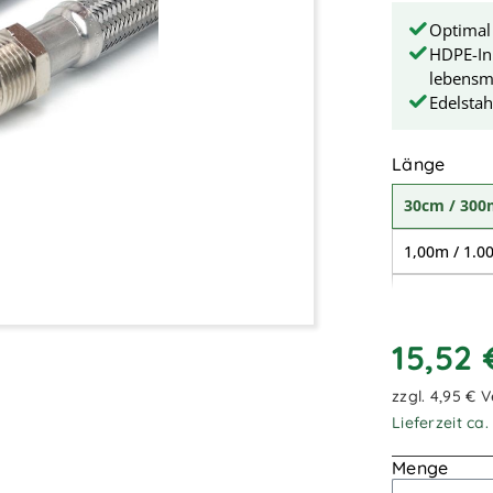
Optimal 
HDPE-In
lebensmi
Edelstah
ausw
Länge
30cm / 30
1,00m / 1.
1,80m / 1.
15,52
zzgl. 4,95 € 
Lieferzeit ca
Menge