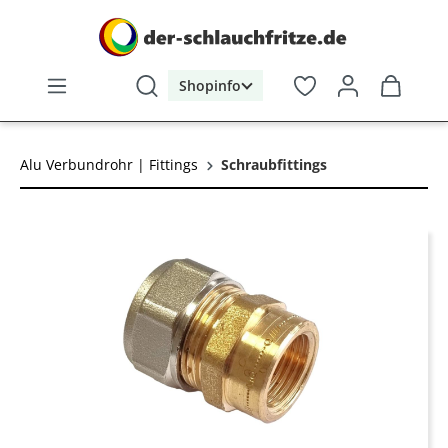
alt springen
Shopinfo
Alu Verbundrohr | Fittings
Schraubfittings
Bildergalerie überspringen