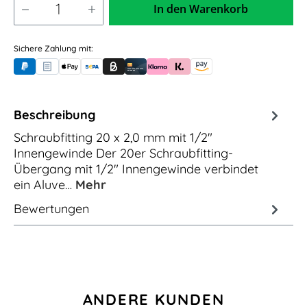
In den Warenkorb
Sichere Zahlung mit:
PayPal
Rechnungskauf (für Behörden)
Apple Pay
Banküberweisung (vorab)
Rechnungskauf (Billie)
Kreditkarte
Rechnung oder Ratenkauf (Klarna)
Sofortüberweisung (Klarna)
Amazon Pay
Beschreibung
Schraubfitting 20 x 2,0 mm mit 1/2"
Innengewinde Der 20er Schraubfitting-
Übergang mit 1/2" Innengewinde verbindet
ein Aluve…
Mehr
Bewertungen
Produktgalerie überspringen
ANDERE KUNDEN