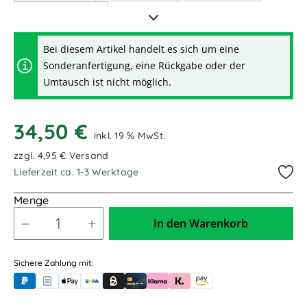
1,00m / 1.000mm
Bei diesem Artikel handelt es sich um eine
Sonderanfertigung, eine Rückgabe oder der
Umtausch ist nicht möglich.
34,50 €
inkl. 19 % MwSt.
zzgl. 4,95 € Versand
Lieferzeit ca. 1-3 Werktage
Menge
In den Warenkorb
Sichere Zahlung mit:
PayPal
Rechnungskauf (für Behörden)
Apple Pay
Banküberweisung (vorab)
Rechnungskauf (Billie)
Kreditkarte
Rechnung oder Ratenkauf (Klarna)
Sofortüberweisung (Klarna)
Amazon Pay