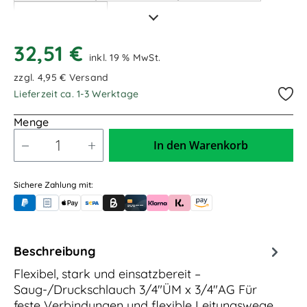
1,00m / 1.000mm
32,51 €
inkl. 19 % MwSt.
zzgl. 4,95 € Versand
Lieferzeit ca. 1-3 Werktage
Menge
In den Warenkorb
Sichere Zahlung mit:
PayPal
Rechnungskauf (für Behörden)
Apple Pay
Banküberweisung (vorab)
Rechnungskauf (Billie)
Kreditkarte
Rechnung oder Ratenkauf (Klarna)
Sofortüberweisung (Klarna)
Amazon Pay
Beschreibung
Flexibel, stark und einsatzbereit –
Saug-/Druckschlauch 3/4"ÜM x 3/4"AG Für
feste Verbindungen und flexible Leitungswege